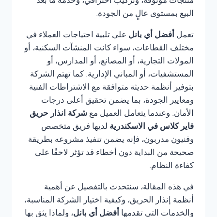
منتجات موثوقة، وتركيب احترافي، وخدمة ما بعد
البيع بمستوى عالٍ من الجودة.
تعمل
أفضل أي بانل
على تلبية احتياجات العملاء في
مختلف القطاعات، سواء كانت المنشآت السكنية، أو
المولات التجارية، أو المصانع، أو المدارس، أو
المستشفيات، أو المباني الإدارية. كما تهتم الشركة
بتوفير أنظمة حديثة متوافقة مع الاشتراطات الفنية
ومعايير الجودة، بما يضمن تحقيق أعلى درجات
الأمان. وعندما يتعامل العميل مع
شركة انذار حريق
فاير كلاس في الاسكندرية
لديها فريق متخصص
وفنيون مدربون، فإنه يضمن تنفيذ مشروعه بطريقة
صحيحة من البداية دون أخطاء قد تؤثر لاحقًا على
كفاءة النظام.
في هذه المقالة، سنتحدث بالتفصيل عن أهمية
أنظمة إنذار الحريق، وكيفية اختيار الشركة المناسبة،
والخدمات التي تقدمها
أفضل أي بانل
، ولماذا يثق بها