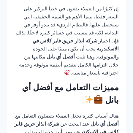
إن كثيرًا من العملاء يقعون في خطأ التركيز على
السعر فقط، بينما الأهم هو القيمة الحقيقية التي
ستحصل عليها. فالنظام الرديء قد يبدو أوفر في
البداية، لكنه قد يتسبب في خسائر كبيرة لاحقًا. لذلك
فإن اختيار
شركة انذار حريق فاير كلاس في
الاسكندرية
يجب أن يكون مبنيًا على الجودة
والموثوقية. وهنا تثبت
أفضل أي بانل
مكانتها من
خلال التزامها الكامل بتقديم أنظمة موثوقة وخدمة
احترافية بأسعار مناسبة.
مميزات التعامل مع أفضل أي
بانل
هناك أسباب كثيرة تجعل العملاء يفضلون التعامل مع
أفضل أي بانل
عند البحث عن
شركة انذار حريق فاير
كلاس في الاسكندرية
، ومن أبرز هذه المميزات: