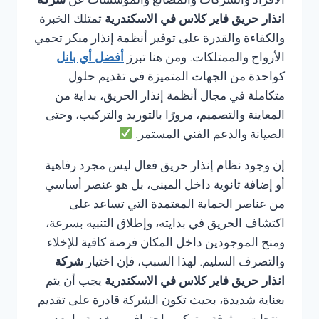
الأفراد والشركات والمصانع والمؤسسات عن
شركة
انذار حريق فاير كلاس في الاسكندرية
تمتلك الخبرة
والكفاءة والقدرة على توفير أنظمة إنذار مبكر تحمي
الأرواح والممتلكات. ومن هنا تبرز
أفضل أي بانل
كواحدة من الجهات المتميزة في تقديم حلول
متكاملة في مجال أنظمة إنذار الحريق، بداية من
المعاينة والتصميم، مرورًا بالتوريد والتركيب، وحتى
الصيانة والدعم الفني المستمر.
إن وجود نظام إنذار حريق فعال ليس مجرد رفاهية
أو إضافة ثانوية داخل المبنى، بل هو عنصر أساسي
من عناصر الحماية المعتمدة التي تساعد على
اكتشاف الحريق في بدايته، وإطلاق التنبيه بسرعة،
ومنح الموجودين داخل المكان فرصة كافية للإخلاء
والتصرف السليم. لهذا السبب، فإن اختيار
شركة
انذار حريق فاير كلاس في الاسكندرية
يجب أن يتم
بعناية شديدة، بحيث تكون الشركة قادرة على تقديم