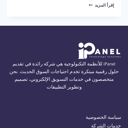
شركة
إقرأ المزيد
انذار
حريق
فاير
كلاس
في
الاسكندرية
01554305486
iPanel للأنظمة التكنولوجية هي شركة رائدة في تقديم
حلول رقمية مبتكرة تخدم احتياجات السوق الحديث. نحن
متخصصون في خدمات التسويق الإلكتروني، تصميم
وتطوير التطبيقات
سياسة الخصوصية
خدمات الشركة