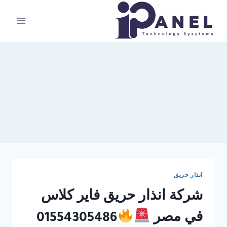
لتجاوز
لى
لمحتوى
انذار حريق
شركة انذار حريق فاير كلاس
في مصر
01554305486