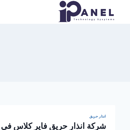
لتجاوز
لى
لمحتوى
انذار حريق
شركة انذار حريق فاير كلاس في 