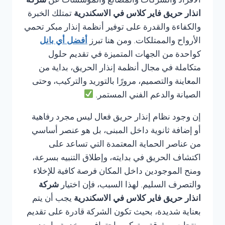
الأفراد والشركات والمصانع والمؤسسات عن
شركة
انذار حريق فاير كلاس في الاسكندرية
تمتلك الخبرة
والكفاءة والقدرة على توفير أنظمة إنذار مبكر تحمي
الأرواح والممتلكات. ومن هنا تبرز
أفضل أي بانل
كواحدة من الجهات المتميزة في تقديم حلول
متكاملة في مجال أنظمة إنذار الحريق، بداية من
المعاينة والتصميم، مرورًا بالتوريد والتركيب، وحتى
الصيانة والدعم الفني المستمر.
إن وجود نظام إنذار حريق فعال ليس مجرد رفاهية
أو إضافة ثانوية داخل المبنى، بل هو عنصر أساسي
من عناصر الحماية المعتمدة التي تساعد على
اكتشاف الحريق في بدايته، وإطلاق التنبيه بسرعة،
ومنح الموجودين داخل المكان فرصة كافية للإخلاء
والتصرف السليم. لهذا السبب، فإن اختيار
شركة
انذار حريق فاير كلاس في الاسكندرية
يجب أن يتم
بعناية شديدة، بحيث تكون الشركة قادرة على تقديم