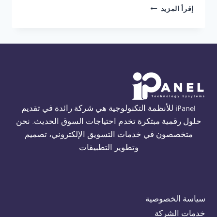
شركة
إقرأ المزيد
انذار
حريق
فاير
كلاس
في
الاسكندرية
01554305486
iPanel للأنظمة التكنولوجية هي شركة رائدة في تقديم
حلول رقمية مبتكرة تخدم احتياجات السوق الحديث. نحن
متخصصون في خدمات التسويق الإلكتروني، تصميم
وتطوير التطبيقات
سياسة الخصوصية
خدمات الشركة