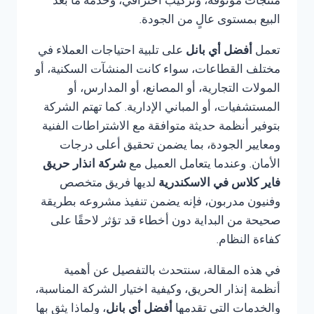
منتجات موثوقة، وتركيب احترافي، وخدمة ما بعد
البيع بمستوى عالٍ من الجودة.
تعمل
أفضل أي بانل
على تلبية احتياجات العملاء في
مختلف القطاعات، سواء كانت المنشآت السكنية، أو
المولات التجارية، أو المصانع، أو المدارس، أو
المستشفيات، أو المباني الإدارية. كما تهتم الشركة
بتوفير أنظمة حديثة متوافقة مع الاشتراطات الفنية
ومعايير الجودة، بما يضمن تحقيق أعلى درجات
الأمان. وعندما يتعامل العميل مع
شركة انذار حريق
فاير كلاس في الاسكندرية
لديها فريق متخصص
وفنيون مدربون، فإنه يضمن تنفيذ مشروعه بطريقة
صحيحة من البداية دون أخطاء قد تؤثر لاحقًا على
كفاءة النظام.
في هذه المقالة، سنتحدث بالتفصيل عن أهمية
أنظمة إنذار الحريق، وكيفية اختيار الشركة المناسبة،
والخدمات التي تقدمها
أفضل أي بانل
، ولماذا يثق بها