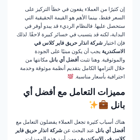
إن كثيرًا من العملاء يقعون في خطأ التركيز على
السعر فقط، بينما الأهم هو القيمة الحقيقية التي
ستحصل عليها. فالنظام الرديء قد يبدو أوفر في
البداية، لكنه قد يتسبب في خسائر كبيرة لاحقًا. لذلك
فإن اختيار
شركة انذار حريق فاير كلاس في
الاسكندرية
يجب أن يكون مبنيًا على الجودة
والموثوقية. وهنا تثبت
أفضل أي بانل
مكانتها من
خلال التزامها الكامل بتقديم أنظمة موثوقة وخدمة
احترافية بأسعار مناسبة.
مميزات التعامل مع أفضل أي
بانل
هناك أسباب كثيرة تجعل العملاء يفضلون التعامل مع
أفضل أي بانل
عند البحث عن
شركة انذار حريق فاير
كلاس في الاسكندرية
، ومن أبرز هذه المميزات: