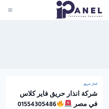
لتجاوز
لى
لمحتوى
انذار حريق
شركة انذار حريق فاير كلاس
في مصر
01554305486