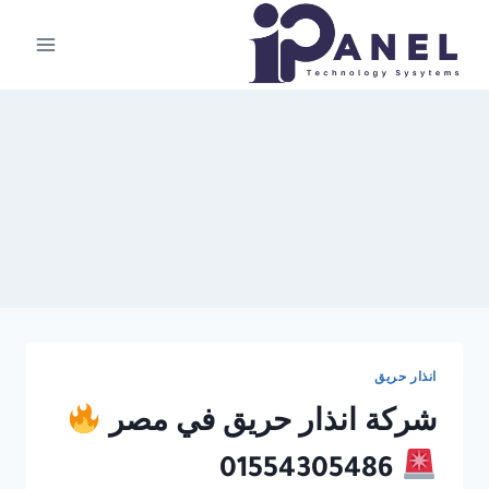
لتجاوز
لى
لمحتوى
انذار حريق
شركة انذار حريق في مصر
01554305486