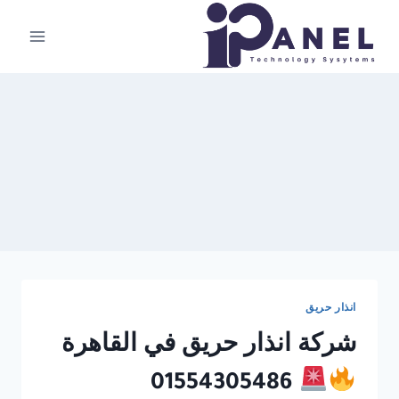
لتجاوز
لى
لمحتوى
انذار حريق
شركة انذار حريق في القاهرة
01554305486