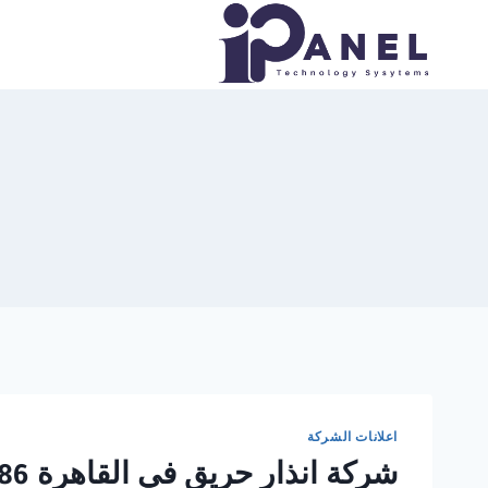
لتجاوز
لى
لمحتوى
اعلانات الشركة
شركة انذار حريق في القاهرة 01554305486