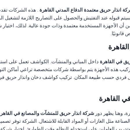
كة انذار حريق معتمدة الدفاع المدني القاهرة
. هذه الشركات تقدم 
م سيتم قبوله عند التفتيش والحصول على التصاريح اللازمة لتشغيل ا
ضمن أن الأجهزة المستخدمة معتمدة وذات جودة عالية. لذلك، اختيار 
قانونيًا.
لقاهرة
يق في القاهرة
داخل المباني والمنشآت. الكواشف تعمل على استشعا
 تركيب هذه الأجهزة يتم بواسطة شركات متخصصة تراعي أماكن التوز
ل فردي حسب طبيعة المكان. تركيب كواشف دخان وانذار حريق في ا
ي القاهرة
ة، وهنا يظهر دور
شركة انذار حريق للمنشآت والمصانع في القاهر
ناعة مثل الغازات أو المواد القابلة للاشتعال. الشركة توفر تصم
وتدريب العاملين على استخدام النظام وقت الطوارئ. اختيار شركة