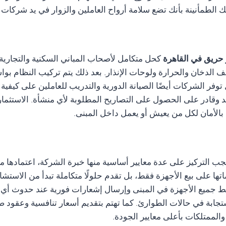
الطمأنينة بأنك تضع سلامة أرواح العاملين والزوار في يد شركات لديه
ر حريق في القاهرة
كحل متكامل لأصحاب المباني السكنية والتجارية و
اشف الدخان والحرارة ولوحات الإنذار. بعد ذلك يتم تركيب النظام 
 توفر الشركات أيضًا الصيانة الدورية والتدريب للعاملين على كيفية
تمد وقادر على الحصول على التصاريح المطلوبة لأي منشأة. الاستثم
 بالأمان لكل من يعيش أو يعمل داخل المبنى.
يجب التركيز على عدة معايير أساسية منها خبرة الشركة، اعتمادها 
ها على بيع الأجهزة فقط، بل تقدم حلولًا متكاملة تبدأ من الاستشارة،
ى ربط جميع الأجهزة في المبنى وإرسال إشعارات فورية عند حدوث أ
ستجابة في حالات الطوارئ. كما تهتم بتقديم أسعار تنافسية وعقود صي
الممتلكات بأعلى معايير الجودة.