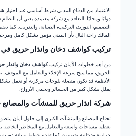
الاعتماد من الدفاع المدني شرط أساسي عند اختيار
شر
دوليًا ومحليًا. التعاقد مع شركة معتمدة يعني أن النظا
التصميم، التوريد، التركيب، الصيانة، والتدريب. كما ت
المالك راحة البال بأن المبنى مؤمن بشكل كامل ومرخص 
تركيب كواشف دخان وانذار حريق في ا
من أهم خطوات الأمان تركيب
كواشف دخان وانذار حر
الحريق، مما يتيح سرعة الإخلاء والتعامل مع الموقف.
الأنظمة قد تكون متصلة بلوحات مركزية أو تعمل بشك
يقلل بشكل كبير من الخسائر ويحمي الأرواح.
شركة انذار حريق للمنشآت والمصانع ف
تحتاج المصانع والمنشآت الكبرى إلى حلول أمان متطور
تغطية مساحات واسعة والتعامل مع المخاطر الخاصة بالص
حرارية ودخانية متطورة. كما تقدم خطط صيانة دورية 