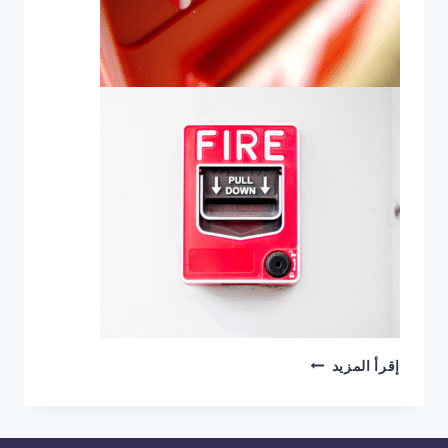
شركة
إقرأ المزيد
انذار
حريق
في
القاهرة