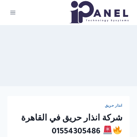
لتجاوز
لى
لمحتوى
انذار حريق
شركة انذار حريق في القاهرة
01554305486