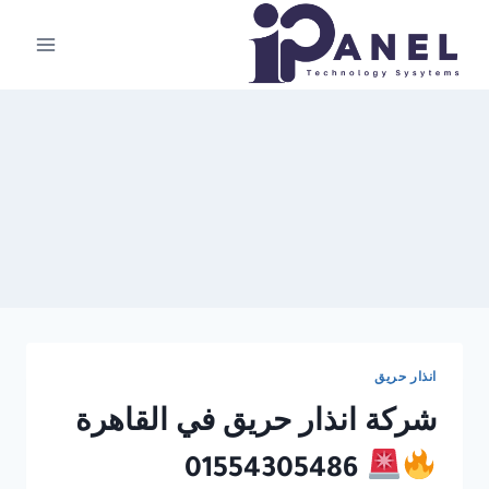
لتجاوز
لى
لمحتوى
انذار حريق
شركة انذار حريق في القاهرة
01554305486