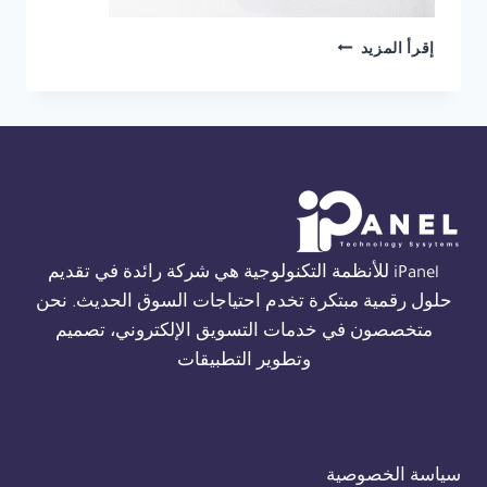
شركة
إقرأ المزيد
انذار
حريق
في
الاسكندرية
01554305486
iPanel للأنظمة التكنولوجية هي شركة رائدة في تقديم
حلول رقمية مبتكرة تخدم احتياجات السوق الحديث. نحن
متخصصون في خدمات التسويق الإلكتروني، تصميم
وتطوير التطبيقات
سياسة الخصوصية