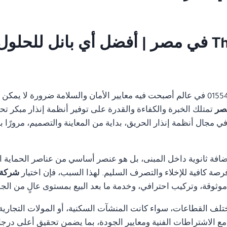
01554305486 في عالم أصبحت فيه معايير الأمان والسلامة ضرورة لا ي
تمتلك الخبرة والكفاءة والقدرة على توفير أنظمة إنذار مبكر تح
مجال أنظمة إنذار الحريق، بداية من المعاينة والتصميم، مرورًا با
ضافة ثانوية داخل المبنى، بل هو عنصر أساسي من عناصر الحماية ا
رصة كافية للإخلاء والتصرف السليم. لهذا السبب، فإن اختيار
شركة صيانة alarm
ثوقة، وتركيب احترافي، وخدمة ما بعد البيع بمستوى عالٍ من الجو
تلف القطاعات، سواء كانت المنشآت السكنية، أو المولات التجارية، 
ة مع الاشتراطات الفنية ومعايير الجودة، بما يضمن تحقيق أعلى درجا