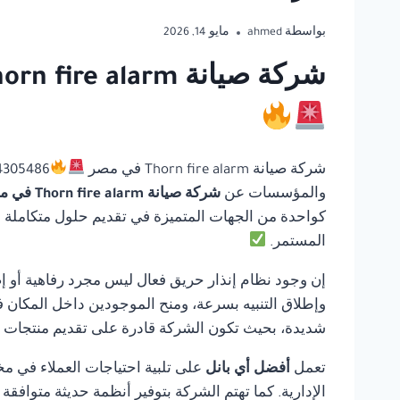
بواسطة
ahmed
مايو 14, 2026
شركة صيانة Thorn fire alarm في مصر | أفضل أي بانل للحلول المتكاملة لأنظمة السلامة
شركة صيانة Thorn fire alarm في مصر
والمؤسسات عن
شركة صيانة Thorn fire alarm في مصر
كواحدة من الجهات المتميزة في تقديم حلول متكاملة في 
المستمر.
إن وجود نظام إنذار حريق فعال ليس مجرد رفاهية أو إ
وإطلاق التنبيه بسرعة، ومنح الموجودين داخل المكان ف
شديدة، بحيث تكون الشركة قادرة على تقديم منتجات مو
تعمل
أفضل أي بانل
على تلبية احتياجات العملاء في مخ
الإدارية. كما تهتم الشركة بتوفير أنظمة حديثة متوافق