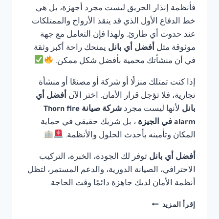
فأنظمة إنذار الحريق ليست مجرد أجهزة، بل هي
خط الدفاع الأول الذي قد ينقذ الأرواح والممتلكات
عند حدوث أي طارئ. ولهذا فإن التعامل مع جهة
موثوقة مثل
أفضل أي بانل
يمنحك راحة أكبر وثقة
في أن منشأتك محمية بأفضل شكل ممكن.
إذا كنت تمتلك منزلًا أو شركة أو مصنعًا أو منشأة
تجارية، فلا تؤجل قرار الأمان. اختر الآن
أفضل أي
بانل
لأنها ليست مجرد
شركة صيانة Thorn fire
alarm في الجيزة
، بل شريك حقيقي في حماية
المكان وتأمينه بأحدث الحلول والأنظمة.
أفضل أي بانل
توفر لك الجودة، الخبرة، التركيب
الاحترافي، الصيانة الدورية، والدعم المستمر، لتظل
أنظمة الأمان لديك جاهزة دائمًا وقت الحاجة.
شركة
إقرأ المزيد
صيانة