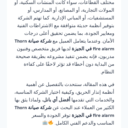
مختلف القطاعات، سواء كانت المنشآت السكنية، أو
المولات التجارية، أو المصانع، أو المدارس، أو
المستشفيات، أو المباني الإدارية. كما تهتم الشركة
بتوفير أنظمة حديثة متوافقة مع الاشتراطات الفنية
ومعايير الجودة، بما يضمن تحقيق أعلى درجات
الأمان. وعندما يتعامل العميل مع
شركة صيانة Thorn
fire alarm في الجيزة
لديها فريق متخصص وفنيون
مدربون، فإنه يضمن تنفيذ مشروعه بطريقة صحيحة
من البداية دون أخطاء قد تؤثر لاحقًا على كفاءة
النظام.
في هذه المقالة، سنتحدث بالتفصيل عن أهمية
أنظمة إنذار الحريق، وكيفية اختيار الشركة المناسبة،
والخدمات التي تقدمها
أفضل أي بانل
، ولماذا يثق بها
الكثير من العملاء عند البحث عن
شركة صيانة Thorn
fire alarm في الجيزة
توفر الجودة والسعر
المناسب والدعم الفني الكامل.