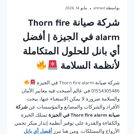
بواسطة
ahmed
مايو 14, 2026
شركة صيانة Thorn fire
alarm في الجيزة | أفضل
أي بانل للحلول المتكاملة
لأنظمة السلامة
شركة صيانة Thorn fire alarm في الجيزة
01554305486 في عالم أصبحت فيه معايير الأمان
والسلامة ضرورة لا يمكن الاستغناء عنها، يبحث
الأفراد والشركات والمصانع والمؤسسات عن
شركة
صيانة Thorn fire alarm في الجيزة
تمتلك الخبرة
والكفاءة والقدرة على توفير أنظمة إنذار مبكر تحمي
الأرواح والممتلكات. ومن هنا تبرز
أفضل أي بانل