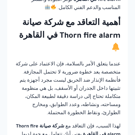
fire alarm في القاهرة
توفر الجودة والسعر
المناسب والدعم الفني الكامل.
أهمية التعاقد مع شركة صيانة
Thorn fire alarm في القاهرة
عندما يتعلق الأمر بالسلامة، فإن الاعتماد على شركة
متخصصة يعد خطوة ضرورية لا تحتمل المجازفة.
فأنظمة الإنذار ضد الحريق ليست مجرد أجهزة يتم
تثبيتها داخل الجدران أو الأسقف، بل هي منظومة
متكاملة تحتاج إلى دراسة دقيقة لطبيعة المكان،
ومساحته، ونشاطه، وعدد الطوابق، ومخارج
الطوارئ، ونقاط الخطورة المحتملة.
لهذا السبب، فإن التعاقد مع
شركة صيانة Thorn fire
alarm في القاهرة
يعني أنك تتعامل مع جهة لديها