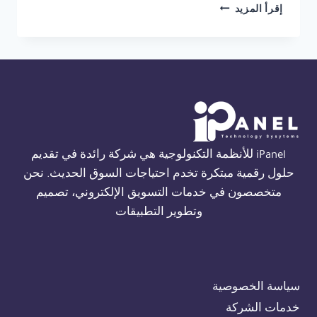
شركة
إقرأ المزيد
صيانة
THORN
FIRE
ALARM
في
القاهرة
01554305486
iPanel للأنظمة التكنولوجية هي شركة رائدة في تقديم
حلول رقمية مبتكرة تخدم احتياجات السوق الحديث. نحن
متخصصون في خدمات التسويق الإلكتروني، تصميم
وتطوير التطبيقات
سياسة الخصوصية
خدمات الشركة