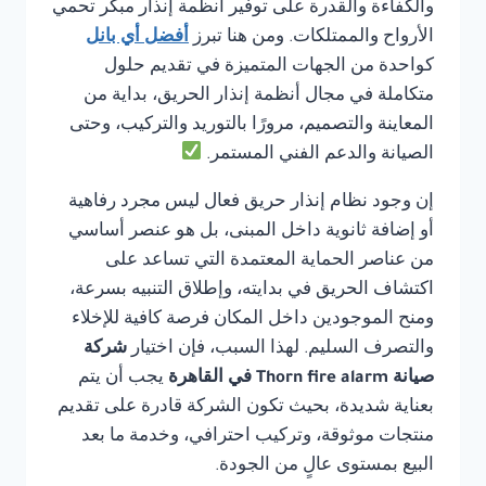
والكفاءة والقدرة على توفير أنظمة إنذار مبكر تحمي
الأرواح والممتلكات. ومن هنا تبرز
أفضل أي بانل
كواحدة من الجهات المتميزة في تقديم حلول
متكاملة في مجال أنظمة إنذار الحريق، بداية من
المعاينة والتصميم، مرورًا بالتوريد والتركيب، وحتى
الصيانة والدعم الفني المستمر.
إن وجود نظام إنذار حريق فعال ليس مجرد رفاهية
أو إضافة ثانوية داخل المبنى، بل هو عنصر أساسي
من عناصر الحماية المعتمدة التي تساعد على
اكتشاف الحريق في بدايته، وإطلاق التنبيه بسرعة،
ومنح الموجودين داخل المكان فرصة كافية للإخلاء
والتصرف السليم. لهذا السبب، فإن اختيار
شركة
صيانة Thorn fire alarm في القاهرة
يجب أن يتم
بعناية شديدة، بحيث تكون الشركة قادرة على تقديم
منتجات موثوقة، وتركيب احترافي، وخدمة ما بعد
البيع بمستوى عالٍ من الجودة.