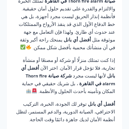
صيانة Thorn fire alarm في القاهرة
تمتلك الخبرة
والالتزام والقدرة على تقديم حلول أمان حقيقية.
فأنظمة إنذار الحريق ليست مجرد أجهزة، بل هي
خط الدفاع الأول الذي قد ينقذ الأرواح والممتلكات
عند حدوث أي طارئ. ولهذا فإن التعامل مع جهة
موثوقة مثل
أفضل أي بانل
يمنحك راحة أكبر وثقة
في أن منشأتك محمية بأفضل شكل ممكن.
إذا كنت تمتلك منزلًا أو شركة أو مصنعًا أو منشأة
تجارية، فلا تؤجل قرار الأمان. اختر الآن
أفضل أي
بانل
لأنها ليست مجرد
شركة صيانة Thorn fire
alarm في القاهرة
، بل شريك حقيقي في حماية
المكان وتأمينه بأحدث الحلول والأنظمة.
أفضل أي بانل
توفر لك الجودة، الخبرة، التركيب
الاحترافي، الصيانة الدورية، والدعم المستمر، لتظل
أنظمة الأمان لديك جاهزة دائمًا وقت الحاجة.