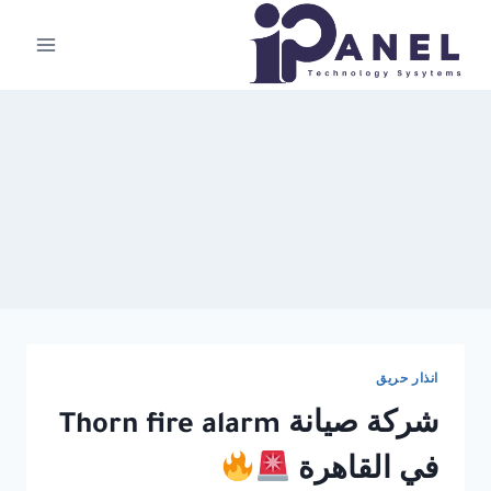
لتجاوز
لى
لمحتوى
انذار حريق
شركة صيانة Thorn fire alarm
في القاهرة