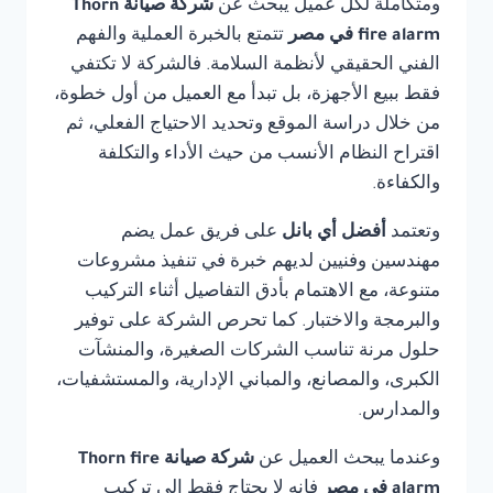
ومتكاملة لكل عميل يبحث عن
شركة صيانة Thorn
fire alarm في مصر
تتمتع بالخبرة العملية والفهم
الفني الحقيقي لأنظمة السلامة. فالشركة لا تكتفي
فقط ببيع الأجهزة، بل تبدأ مع العميل من أول خطوة،
من خلال دراسة الموقع وتحديد الاحتياج الفعلي، ثم
اقتراح النظام الأنسب من حيث الأداء والتكلفة
والكفاءة.
وتعتمد
أفضل أي بانل
على فريق عمل يضم
مهندسين وفنيين لديهم خبرة في تنفيذ مشروعات
متنوعة، مع الاهتمام بأدق التفاصيل أثناء التركيب
والبرمجة والاختبار. كما تحرص الشركة على توفير
حلول مرنة تناسب الشركات الصغيرة، والمنشآت
الكبرى، والمصانع، والمباني الإدارية، والمستشفيات،
والمدارس.
وعندما يبحث العميل عن
شركة صيانة Thorn fire
alarm في مصر
فإنه لا يحتاج فقط إلى تركيب