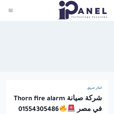
لتجاوز
لى
لمحتوى
انذار حريق
شركة صيانة Thorn fire alarm
في مصر
01554305486