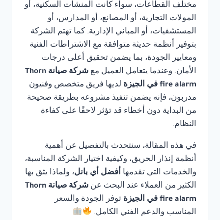
مختلف القطاعات، سواء كانت المنشآت السكنية، أو
المولات التجارية، أو المصانع، أو المدارس، أو
المستشفيات، أو المباني الإدارية. كما تهتم الشركة
بتوفير أنظمة حديثة متوافقة مع الاشتراطات الفنية
ومعايير الجودة، بما يضمن تحقيق أعلى درجات
الأمان. وعندما يتعامل العميل مع
شركة صيانة Thorn
fire alarm في الجيزة
لديها فريق متخصص وفنيون
مدربون، فإنه يضمن تنفيذ مشروعه بطريقة صحيحة
من البداية دون أخطاء قد تؤثر لاحقًا على كفاءة
النظام.
في هذه المقالة، سنتحدث بالتفصيل عن أهمية
أنظمة إنذار الحريق، وكيفية اختيار الشركة المناسبة،
والخدمات التي تقدمها
أفضل أي بانل
، ولماذا يثق بها
الكثير من العملاء عند البحث عن
شركة صيانة Thorn
fire alarm في الجيزة
توفر الجودة والسعر
المناسب والدعم الفني الكامل.