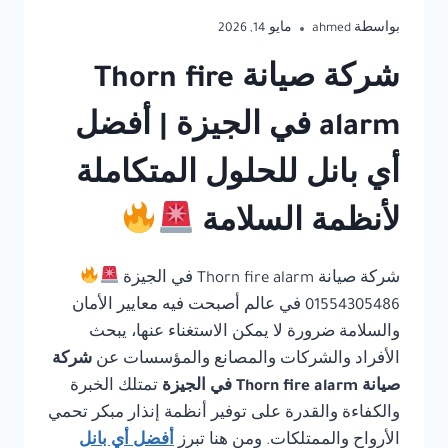
بواسطة
ahmed
مايو 14, 2026
شركة صيانة Thorn fire
alarm في الجيزة | أفضل
أي بانل للحلول المتكاملة
لأنظمة السلامة
شركة صيانة Thorn fire alarm في الجيزة
01554305486 في عالم أصبحت فيه معايير الأمان
والسلامة ضرورة لا يمكن الاستغناء عنها، يبحث
الأفراد والشركات والمصانع والمؤسسات عن
شركة
صيانة Thorn fire alarm في الجيزة
تمتلك الخبرة
والكفاءة والقدرة على توفير أنظمة إنذار مبكر تحمي
الأرواح والممتلكات. ومن هنا تبرز
أفضل أي بانل