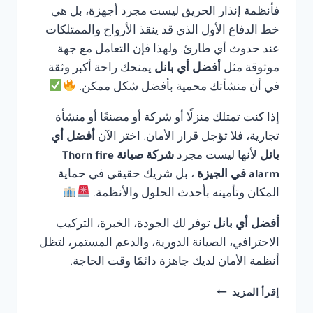
فأنظمة إنذار الحريق ليست مجرد أجهزة، بل هي
خط الدفاع الأول الذي قد ينقذ الأرواح والممتلكات
عند حدوث أي طارئ. ولهذا فإن التعامل مع جهة
موثوقة مثل
أفضل أي بانل
يمنحك راحة أكبر وثقة
في أن منشأتك محمية بأفضل شكل ممكن.
إذا كنت تمتلك منزلًا أو شركة أو مصنعًا أو منشأة
تجارية، فلا تؤجل قرار الأمان. اختر الآن
أفضل أي
بانل
لأنها ليست مجرد
شركة صيانة Thorn fire
alarm في الجيزة
، بل شريك حقيقي في حماية
المكان وتأمينه بأحدث الحلول والأنظمة.
أفضل أي بانل
توفر لك الجودة، الخبرة، التركيب
الاحترافي، الصيانة الدورية، والدعم المستمر، لتظل
أنظمة الأمان لديك جاهزة دائمًا وقت الحاجة.
شركة
إقرأ المزيد
صيانة