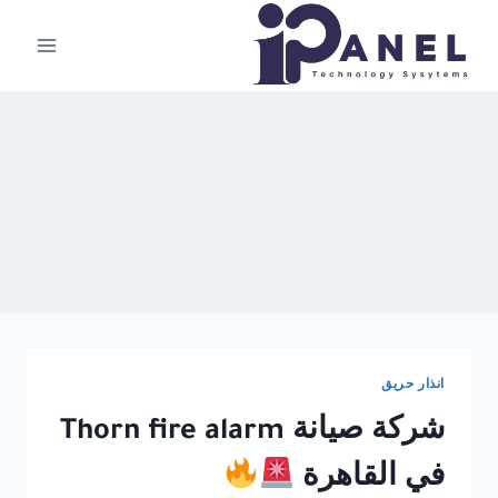
لتجاوز
لى
لمحتوى
انذار حريق
شركة صيانة Thorn fire alarm
في القاهرة