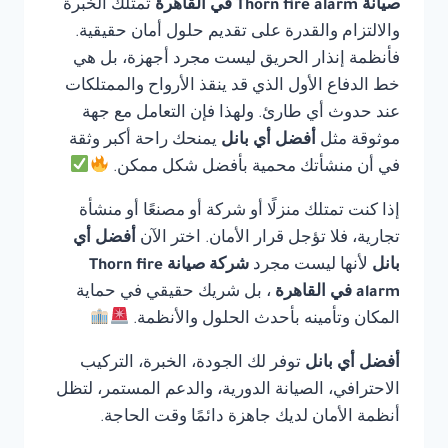
صيانة Thorn fire alarm في القاهرة
تمتلك الخبرة
والالتزام والقدرة على تقديم حلول أمان حقيقية.
فأنظمة إنذار الحريق ليست مجرد أجهزة، بل هي
خط الدفاع الأول الذي قد ينقذ الأرواح والممتلكات
عند حدوث أي طارئ. ولهذا فإن التعامل مع جهة
موثوقة مثل
أفضل أي بانل
يمنحك راحة أكبر وثقة
في أن منشأتك محمية بأفضل شكل ممكن.
إذا كنت تمتلك منزلًا أو شركة أو مصنعًا أو منشأة
تجارية، فلا تؤجل قرار الأمان. اختر الآن
أفضل أي
بانل
لأنها ليست مجرد
شركة صيانة Thorn fire
alarm في القاهرة
، بل شريك حقيقي في حماية
المكان وتأمينه بأحدث الحلول والأنظمة.
أفضل أي بانل
توفر لك الجودة، الخبرة، التركيب
الاحترافي، الصيانة الدورية، والدعم المستمر، لتظل
أنظمة الأمان لديك جاهزة دائمًا وقت الحاجة.