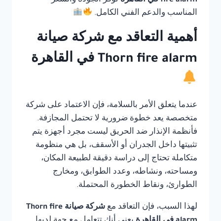
fire alarm في القاهرة
توفر الجودة والسعر
المناسب والدعم الفني الكامل.
أهمية التعاقد مع شركة صيانة
Thorn fire alarm في القاهرة
عندما يتعلق الأمر بالسلامة، فإن الاعتماد على شركة
متخصصة يعد خطوة ضرورية لا تحتمل المجازفة.
فأنظمة الإنذار ضد الحريق ليست مجرد أجهزة يتم
تثبيتها داخل الجدران أو الأسقف، بل هي منظومة
متكاملة تحتاج إلى دراسة دقيقة لطبيعة المكان،
ومساحته، ونشاطه، وعدد الطوابق، ومخارج
الطوارئ، ونقاط الخطورة المحتملة.
لهذا السبب، فإن التعاقد مع
شركة صيانة Thorn fire
alarm في القاهرة
يعني أنك تتعامل مع جهة لديها