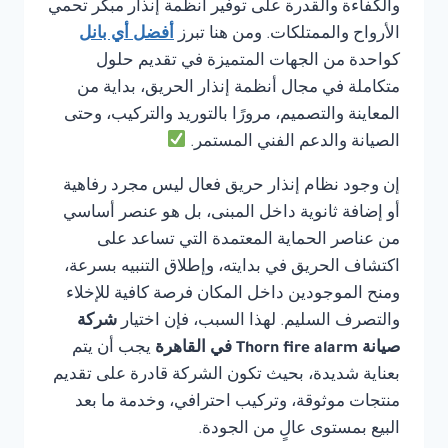
والكفاءة والقدرة على توفير أنظمة إنذار مبكر تحمي
الأرواح والممتلكات. ومن هنا تبرز
أفضل أي بانل
كواحدة من الجهات المتميزة في تقديم حلول
متكاملة في مجال أنظمة إنذار الحريق، بداية من
المعاينة والتصميم، مرورًا بالتوريد والتركيب، وحتى
الصيانة والدعم الفني المستمر.
إن وجود نظام إنذار حريق فعال ليس مجرد رفاهية
أو إضافة ثانوية داخل المبنى، بل هو عنصر أساسي
من عناصر الحماية المعتمدة التي تساعد على
اكتشاف الحريق في بدايته، وإطلاق التنبيه بسرعة،
ومنح الموجودين داخل المكان فرصة كافية للإخلاء
والتصرف السليم. لهذا السبب، فإن اختيار
شركة
صيانة Thorn fire alarm في القاهرة
يجب أن يتم
بعناية شديدة، بحيث تكون الشركة قادرة على تقديم
منتجات موثوقة، وتركيب احترافي، وخدمة ما بعد
البيع بمستوى عالٍ من الجودة.