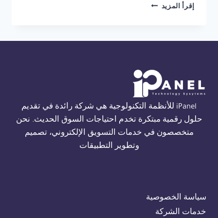
شركة
إقرأ المزيد
صيانة
THORN
FIRE
ALARM
في
القاهرة
01554305486
iPanel للأنظمة التكنولوجية هي شركة رائدة في تقديم
حلول رقمية مبتكرة تخدم احتياجات السوق الحديث. نحن
متخصصون في خدمات التسويق الإلكتروني، تصميم
وتطوير التطبيقات
سياسة الخصوصية
خدمات الشركة