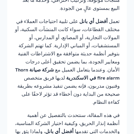
منتجات موثوقة، وتركيب احترافي، وخدمة ما بعد
البيع بمستوى عالٍ من الجودة.
تعمل
أفضل أي بانل
على تلبية احتياجات العملاء في
مختلف القطاعات، سواء كانت المنشآت السكنية، أو
المولات التجارية، أو المصانع، أو المدارس، أو
المستشفيات، أو المباني الإدارية. كما تهتم الشركة
بتوفير أنظمة حديثة متوافقة مع الاشتراطات الفنية
ومعايير الجودة، بما يضمن تحقيق أعلى درجات
الأمان. وعندما يتعامل العميل مع
شركة صيانة Thorn
fire alarm في الاسكندرية
لديها فريق متخصص
وفنيون مدربون، فإنه يضمن تنفيذ مشروعه بطريقة
صحيحة من البداية دون أخطاء قد تؤثر لاحقًا على
كفاءة النظام.
في هذه المقالة، سنتحدث بالتفصيل عن أهمية
أنظمة إنذار الحريق، وكيفية اختيار الشركة المناسبة،
والخدمات التي تقدمها
أفضل أي بانل
، ولماذا يثق بها