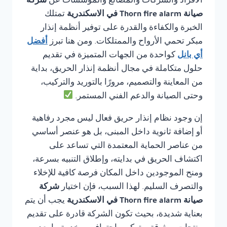
الأفراد والشركات والمصانع والمؤسسات عن
شركة
صيانة Thorn fire alarm في الاسكندرية
تمتلك
الخبرة والكفاءة والقدرة على توفير أنظمة إنذار
مبكر تحمي الأرواح والممتلكات. ومن هنا تبرز
أفضل
أي بانل
كواحدة من الجهات المتميزة في تقديم
حلول متكاملة في مجال أنظمة إنذار الحريق، بداية
من المعاينة والتصميم، مرورًا بالتوريد والتركيب،
وحتى الصيانة والدعم الفني المستمر.
إن وجود نظام إنذار حريق فعال ليس مجرد رفاهية
أو إضافة ثانوية داخل المبنى، بل هو عنصر أساسي
من عناصر الحماية المعتمدة التي تساعد على
اكتشاف الحريق في بدايته، وإطلاق التنبيه بسرعة،
ومنح الموجودين داخل المكان فرصة كافية للإخلاء
والتصرف السليم. لهذا السبب، فإن اختيار
شركة
صيانة Thorn fire alarm في الاسكندرية
يجب أن يتم
بعناية شديدة، بحيث تكون الشركة قادرة على تقديم