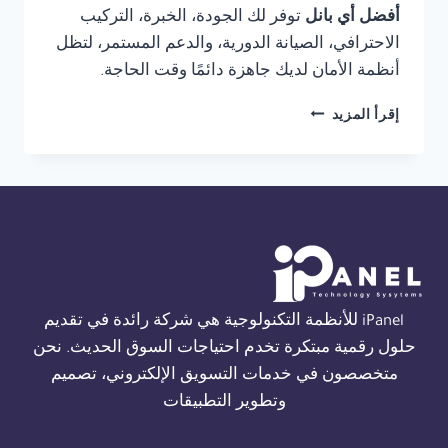
أفضل أي بانل
توفر لك الجودة، الخبرة، التركيب
الاحترافي، الصيانة الدورية، والدعم المستمر، لتظل
أنظمة الأمان لديك جاهزة دائمًا وقت الحاجة.
شركة
إقرأ المزيد
صيانة
THORN
FIRE
ALARM
في
الاسكندرية
01554305486
iPanel للأنظمة التكنولوجية هي شركة رائدة في تقديم
حلول رقمية مبتكرة تخدم احتياجات السوق الحديث. نحن
متخصصون في خدمات التسويق الإلكتروني، تصميم
وتطوير التطبيقات