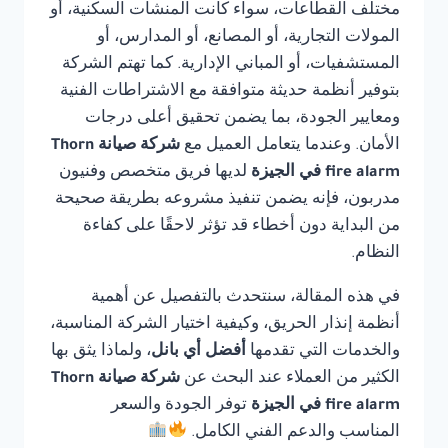
مختلف القطاعات، سواء كانت المنشآت السكنية، أو
المولات التجارية، أو المصانع، أو المدارس، أو
المستشفيات، أو المباني الإدارية. كما تهتم الشركة
بتوفير أنظمة حديثة متوافقة مع الاشتراطات الفنية
ومعايير الجودة، بما يضمن تحقيق أعلى درجات
الأمان. وعندما يتعامل العميل مع
شركة صيانة Thorn
fire alarm في الجيزة
لديها فريق متخصص وفنيون
مدربون، فإنه يضمن تنفيذ مشروعه بطريقة صحيحة
من البداية دون أخطاء قد تؤثر لاحقًا على كفاءة
النظام.
في هذه المقالة، سنتحدث بالتفصيل عن أهمية
أنظمة إنذار الحريق، وكيفية اختيار الشركة المناسبة،
والخدمات التي تقدمها
أفضل أي بانل
، ولماذا يثق بها
الكثير من العملاء عند البحث عن
شركة صيانة Thorn
fire alarm في الجيزة
توفر الجودة والسعر
المناسب والدعم الفني الكامل.