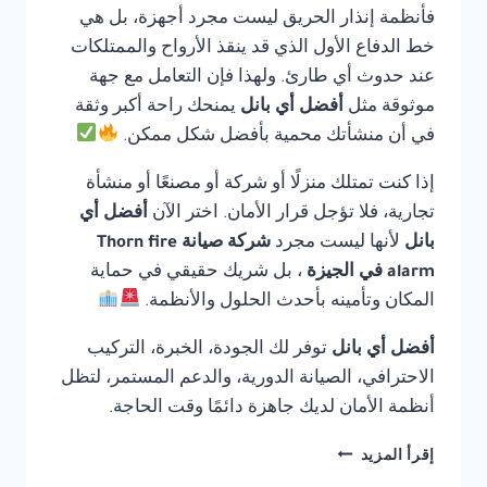
فأنظمة إنذار الحريق ليست مجرد أجهزة، بل هي
خط الدفاع الأول الذي قد ينقذ الأرواح والممتلكات
عند حدوث أي طارئ. ولهذا فإن التعامل مع جهة
موثوقة مثل
أفضل أي بانل
يمنحك راحة أكبر وثقة
في أن منشأتك محمية بأفضل شكل ممكن.
إذا كنت تمتلك منزلًا أو شركة أو مصنعًا أو منشأة
تجارية، فلا تؤجل قرار الأمان. اختر الآن
أفضل أي
بانل
لأنها ليست مجرد
شركة صيانة Thorn fire
alarm في الجيزة
، بل شريك حقيقي في حماية
المكان وتأمينه بأحدث الحلول والأنظمة.
أفضل أي بانل
توفر لك الجودة، الخبرة، التركيب
الاحترافي، الصيانة الدورية، والدعم المستمر، لتظل
أنظمة الأمان لديك جاهزة دائمًا وقت الحاجة.
شركة
إقرأ المزيد
صيانة