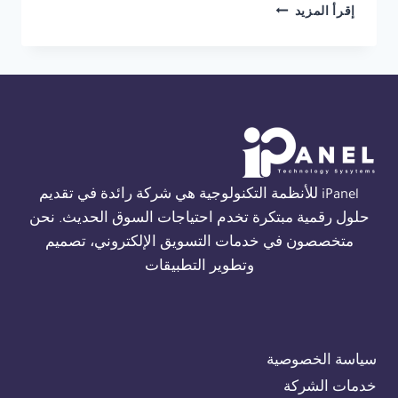
شركة
إقرأ المزيد
صيانة
THORN
FIRE
ALARM
في
القاهرة
01554305486
iPanel للأنظمة التكنولوجية هي شركة رائدة في تقديم
حلول رقمية مبتكرة تخدم احتياجات السوق الحديث. نحن
متخصصون في خدمات التسويق الإلكتروني، تصميم
وتطوير التطبيقات
سياسة الخصوصية
خدمات الشركة