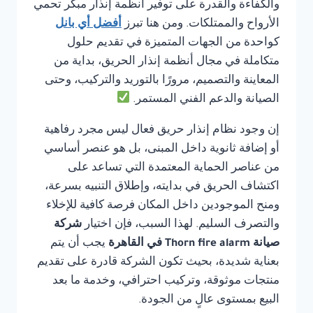
والكفاءة والقدرة على توفير أنظمة إنذار مبكر تحمي
الأرواح والممتلكات. ومن هنا تبرز
أفضل أي بانل
كواحدة من الجهات المتميزة في تقديم حلول
متكاملة في مجال أنظمة إنذار الحريق، بداية من
المعاينة والتصميم، مرورًا بالتوريد والتركيب، وحتى
الصيانة والدعم الفني المستمر.
إن وجود نظام إنذار حريق فعال ليس مجرد رفاهية
أو إضافة ثانوية داخل المبنى، بل هو عنصر أساسي
من عناصر الحماية المعتمدة التي تساعد على
اكتشاف الحريق في بدايته، وإطلاق التنبيه بسرعة،
ومنح الموجودين داخل المكان فرصة كافية للإخلاء
والتصرف السليم. لهذا السبب، فإن اختيار
شركة
صيانة Thorn fire alarm في القاهرة
يجب أن يتم
بعناية شديدة، بحيث تكون الشركة قادرة على تقديم
منتجات موثوقة، وتركيب احترافي، وخدمة ما بعد
البيع بمستوى عالٍ من الجودة.