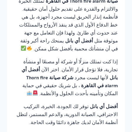
صيانة Thorn fire alarm في القاهرة
تمتلك الخبرة
والالتزام والقدرة على تقديم حلول أمان حقيقية.
فأنظمة إنذار الحريق ليست مجرد أجهزة، بل هي
خط الدفاع الأول الذي قد ينقذ الأرواح والممتلكات
عند حدوث أي طارئ. ولهذا فإن التعامل مع جهة
موثوقة مثل
أفضل أي بانل
يمنحك راحة أكبر وثقة
في أن منشأتك محمية بأفضل شكل ممكن.
إذا كنت تمتلك منزلًا أو شركة أو مصنعًا أو منشأة
تجارية، فلا تؤجل قرار الأمان. اختر الآن
أفضل أي
بانل
لأنها ليست مجرد
شركة صيانة Thorn fire
alarm في القاهرة
، بل شريك حقيقي في حماية
المكان وتأمينه بأحدث الحلول والأنظمة.
أفضل أي بانل
توفر لك الجودة، الخبرة، التركيب
الاحترافي، الصيانة الدورية، والدعم المستمر، لتظل
أنظمة الأمان لديك جاهزة دائمًا وقت الحاجة.