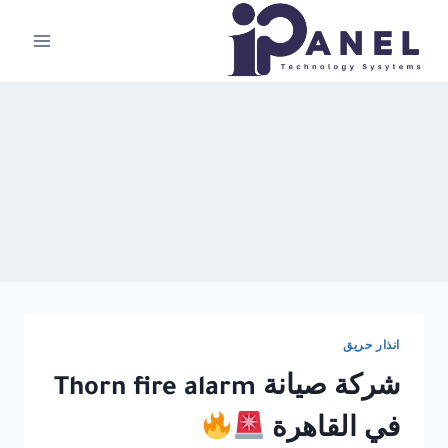
لتجاوز
لى
لمحتوى
انذار حريق
شركة صيانة Thorn fire alarm
في القاهرة