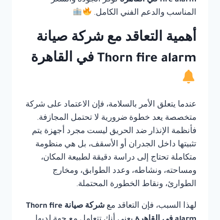
fire alarm في القاهرة
توفر الجودة والسعر
المناسب والدعم الفني الكامل.
أهمية التعاقد مع شركة صيانة
Thorn fire alarm في القاهرة
عندما يتعلق الأمر بالسلامة، فإن الاعتماد على شركة
متخصصة يعد خطوة ضرورية لا تحتمل المجازفة.
فأنظمة الإنذار ضد الحريق ليست مجرد أجهزة يتم
تثبيتها داخل الجدران أو الأسقف، بل هي منظومة
متكاملة تحتاج إلى دراسة دقيقة لطبيعة المكان،
ومساحته، ونشاطه، وعدد الطوابق، ومخارج
الطوارئ، ونقاط الخطورة المحتملة.
لهذا السبب، فإن التعاقد مع
شركة صيانة Thorn fire
alarm في القاهرة
يعني أنك تتعامل مع جهة لديها