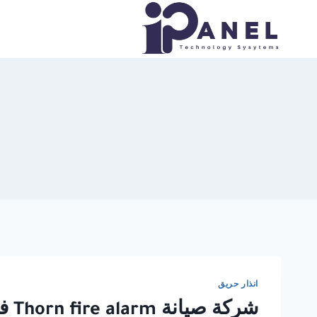
لتجاوز
لى
لمحتوى
انذار حريق
شركة صيانة Thorn fire alarm في القاهرة