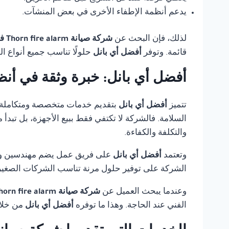
يدعم أنظمة الإطفاء الأخرى في بعض المنشآت.
لذلك، فإن البحث عن
شركة صيانة Thorn fire alarm في القاهرة
قائمة. وتوفر
أفضل أي بانل
حلولًا تناسب جميع أنواع ا
أفضل أي بانل: خبرة وثقة في أنظ
تتميز
أفضل أي بانل
بتقديم خدمات متخصصة ومتكاملة
السلامة. فالشركة لا تكتفي فقط ببيع الأجهزة، بل تبدأ
والتكلفة والكفاءة.
وتعتمد
أفضل أي بانل
على فريق عمل يضم مهندسين وفنيي
الشركة على توفير حلول مرنة تناسب الشركات الصغيرة،
وعندما يبحث العميل عن
شركة صيانة Thorn fire alarm في القاهرة
الفني عند الحاجة. وهذا ما توفره
أفضل أي بانل
من خلال