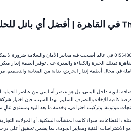
شركة صيانة Thorn fire alarm في القاهرة | أفضل أ
01554305486 في عالم أصبحت فيه معايير الأمان والسلامة ضرورة ل
تمتلك الخبرة والكفاءة والقدرة على توفير أنظمة إنذار مبكر 
 في مجال أنظمة إنذار الحريق، بداية من المعاينة والتصميم، مرورً
ضافة ثانوية داخل المبنى، بل هو عنصر أساسي من عناصر الحماية ا
رصة كافية للإخلاء والتصرف السليم. لهذا السبب، فإن اختيار
شركة صيانة  alarm
جات موثوقة، وتركيب احترافي، وخدمة ما بعد البيع بمستوى عالٍ م
تلف القطاعات، سواء كانت المنشآت السكنية، أو المولات التجارية، 
ة مع الاشتراطات الفنية ومعايير الجودة، بما يضمن تحقيق أعلى درجا