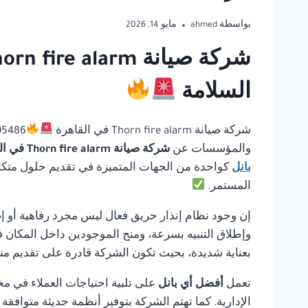
بواسطة
ahmed
مايو 14, 2026
السلامة
شركة صيانة Thorn fire alarm في القاهرة
والمؤسسات عن
شركة صيانة Thorn fire alarm في القاهرة
بانل
كواحدة من الجهات المتميزة في تقديم حلول متكاملة
المستمر.
إن وجود نظام إنذار حريق فعال ليس مجرد رفاهية أو إ
وإطلاق التنبيه بسرعة، ومنح الموجودين داخل المكان ف
بعناية شديدة، بحيث تكون الشركة قادرة على تقديم منت
تعمل
أفضل أي بانل
على تلبية احتياجات العملاء في مخ
الإدارية. كما تهتم الشركة بتوفير أنظمة حديثة متوافق