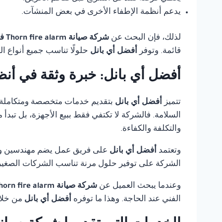
يدعم أنظمة الإطفاء الأخرى في بعض المنشآت.
لذلك، فإن البحث عن
شركة صيانة Thorn fire alarm في القاهرة
قائمة. وتوفر
أفضل أي بانل
حلولًا تناسب جميع أنواع ا
أفضل أي بانل: خبرة وثقة في أنظ
تتميز
أفضل أي بانل
بتقديم خدمات متخصصة ومتكاملة
السلامة. فالشركة لا تكتفي فقط ببيع الأجهزة، بل تبدأ
والتكلفة والكفاءة.
وتعتمد
أفضل أي بانل
على فريق عمل يضم مهندسين وفنيي
الشركة على توفير حلول مرنة تناسب الشركات الصغيرة،
وعندما يبحث العميل عن
شركة صيانة Thorn fire alarm في القاهرة
الفني عند الحاجة. وهذا ما توفره
أفضل أي بانل
من خلال