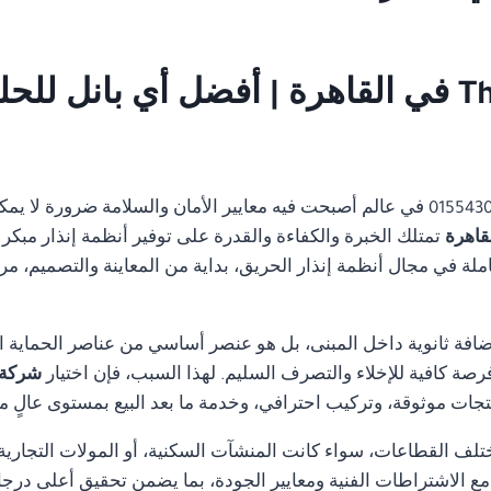
شركة صيانة Thorn fire alarm في القاهرة | أفضل أ
01554305486 في عالم أصبحت فيه معايير الأمان والسلامة ضرورة ل
تمتلك الخبرة والكفاءة والقدرة على توفير أنظمة إنذار مبكر 
 في مجال أنظمة إنذار الحريق، بداية من المعاينة والتصميم، مرورً
ضافة ثانوية داخل المبنى، بل هو عنصر أساسي من عناصر الحماية ا
رصة كافية للإخلاء والتصرف السليم. لهذا السبب، فإن اختيار
شركة صيانة  alarm
جات موثوقة، وتركيب احترافي، وخدمة ما بعد البيع بمستوى عالٍ م
تلف القطاعات، سواء كانت المنشآت السكنية، أو المولات التجارية، 
ة مع الاشتراطات الفنية ومعايير الجودة، بما يضمن تحقيق أعلى درجا