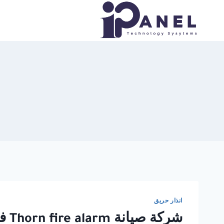
لتجاوز
لى
لمحتوى
انذار حريق
شركة صيانة Thorn fire alarm في القاهرة