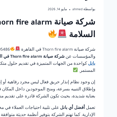
بواسطة
ahmed
مايو 14, 2026
السلامة
شركة صيانة Thorn fire alarm في القاهرة
والمؤسسات عن
شركة صيانة Thorn fire alarm في القاهرة
بانل
كواحدة من الجهات المتميزة في تقديم حلول متكاملة
المستمر.
إن وجود نظام إنذار حريق فعال ليس مجرد رفاهية أو إ
وإطلاق التنبيه بسرعة، ومنح الموجودين داخل المكان ف
بعناية شديدة، بحيث تكون الشركة قادرة على تقديم منت
تعمل
أفضل أي بانل
على تلبية احتياجات العملاء في مخ
الإدارية. كما تهتم الشركة بتوفير أنظمة حديثة متوافق