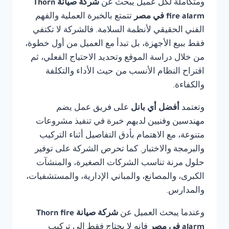
ومتكاملة لكل عميل يبحث عن
شركة صيانة Thorn
fire alarm في مصر
تتمتع بالخبرة العملية والفهم
الفني الحقيقي لأنظمة السلامة. فالشركة لا تكتفي
فقط ببيع الأجهزة، بل تبدأ مع العميل من أول خطوة،
من خلال دراسة الموقع وتحديد الاحتياج الفعلي، ثم
اقتراح النظام الأنسب من حيث الأداء والتكلفة
والكفاءة.
وتعتمد
أفضل أي بانل
على فريق عمل يضم
مهندسين وفنيين لديهم خبرة في تنفيذ مشروعات
متنوعة، مع الاهتمام بأدق التفاصيل أثناء التركيب
والبرمجة والاختبار. كما تحرص الشركة على توفير
حلول مرنة تناسب الشركات الصغيرة، والمنشآت
الكبرى، والمصانع، والمباني الإدارية، والمستشفيات،
والمدارس.
وعندما يبحث العميل عن
شركة صيانة Thorn fire
alarm في مصر
فإنه لا يحتاج فقط إلى تركيب