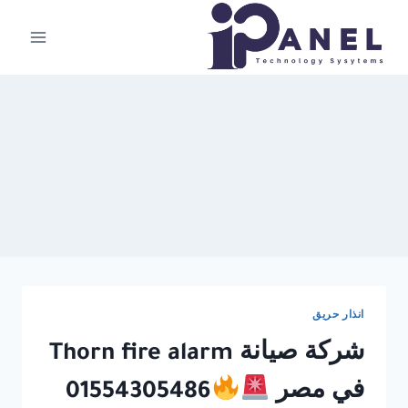
لتجاوز
لى
لمحتوى
انذار حريق
شركة صيانة Thorn fire alarm
في مصر
01554305486