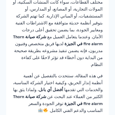
مختلف القطاعات، سواء كانت المنشآت السكنية، أو
المولات التجارية، أو المصانع، أو المدارس، أو
المستشفيات، أو المباني الإدارية. كما تهتم الشركة
بتوفير أنظمة حديثة متوافقة مع الاشتراطات الفنية
ومعايير الجودة، بما يضمن تحقيق أعلى درجات
الأمان. وعندما يتعامل العميل مع
شركة صيانة Thorn
fire alarm في الجيزة
لديها فريق متخصص وفنيون
مدربون، فإنه يضمن تنفيذ مشروعه بطريقة صحيحة
من البداية دون أخطاء قد تؤثر لاحقًا على كفاءة
النظام.
في هذه المقالة، سنتحدث بالتفصيل عن أهمية
أنظمة إنذار الحريق، وكيفية اختيار الشركة المناسبة،
والخدمات التي تقدمها
أفضل أي بانل
، ولماذا يثق بها
الكثير من العملاء عند البحث عن
شركة صيانة Thorn
fire alarm في الجيزة
توفر الجودة والسعر
المناسب والدعم الفني الكامل.