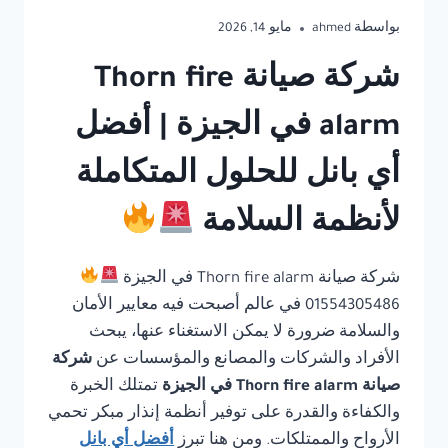
بواسطة
ahmed
مايو 14, 2026
شركة صيانة Thorn fire
alarm في الجيزة | أفضل
أي بانل للحلول المتكاملة
لأنظمة السلامة
شركة صيانة Thorn fire alarm في الجيزة
01554305486 في عالم أصبحت فيه معايير الأمان
والسلامة ضرورة لا يمكن الاستغناء عنها، يبحث
الأفراد والشركات والمصانع والمؤسسات عن
شركة
صيانة Thorn fire alarm في الجيزة
تمتلك الخبرة
والكفاءة والقدرة على توفير أنظمة إنذار مبكر تحمي
الأرواح والممتلكات. ومن هنا تبرز
أفضل أي بانل