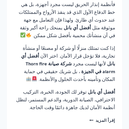
فأنظمة إنذار الحريق ليست مجرد أجهزة، بل هي
خط الدفاع الأول الذي قد ينقذ الأرواح والممتلكات
عند حدوث أي طارئ. ولهذا فإن التعامل مع جهة
موثوقة مثل
أفضل أي بانل
يمنحك راحة أكبر وثقة
في أن منشأتك محمية بأفضل شكل ممكن.
إذا كنت تمتلك منزلًا أو شركة أو مصنعًا أو منشأة
تجارية، فلا تؤجل قرار الأمان. اختر الآن
أفضل أي
بانل
لأنها ليست مجرد
شركة صيانة Thorn fire
alarm في الجيزة
، بل شريك حقيقي في حماية
المكان وتأمينه بأحدث الحلول والأنظمة.
أفضل أي بانل
توفر لك الجودة، الخبرة، التركيب
الاحترافي، الصيانة الدورية، والدعم المستمر، لتظل
أنظمة الأمان لديك جاهزة دائمًا وقت الحاجة.
شركة
إقرأ المزيد
صيانة