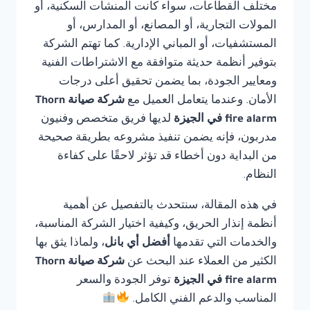
مختلف القطاعات، سواء كانت المنشآت السكنية، أو
المولات التجارية، أو المصانع، أو المدارس، أو
المستشفيات، أو المباني الإدارية. كما تهتم الشركة
بتوفير أنظمة حديثة متوافقة مع الاشتراطات الفنية
ومعايير الجودة، بما يضمن تحقيق أعلى درجات
الأمان. وعندما يتعامل العميل مع
شركة صيانة Thorn
fire alarm في الجيزة
لديها فريق متخصص وفنيون
مدربون، فإنه يضمن تنفيذ مشروعه بطريقة صحيحة
من البداية دون أخطاء قد تؤثر لاحقًا على كفاءة
النظام.
في هذه المقالة، سنتحدث بالتفصيل عن أهمية
أنظمة إنذار الحريق، وكيفية اختيار الشركة المناسبة،
والخدمات التي تقدمها
أفضل أي بانل
، ولماذا يثق بها
الكثير من العملاء عند البحث عن
شركة صيانة Thorn
fire alarm في الجيزة
توفر الجودة والسعر
المناسب والدعم الفني الكامل.