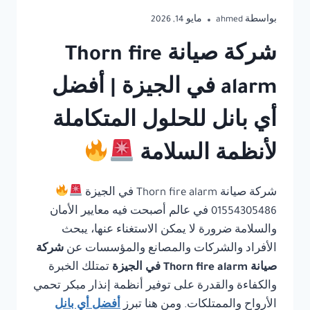
بواسطة
ahmed
مايو 14, 2026
شركة صيانة Thorn fire
alarm في الجيزة | أفضل
أي بانل للحلول المتكاملة
لأنظمة السلامة
شركة صيانة Thorn fire alarm في الجيزة
01554305486 في عالم أصبحت فيه معايير الأمان
والسلامة ضرورة لا يمكن الاستغناء عنها، يبحث
الأفراد والشركات والمصانع والمؤسسات عن
شركة
صيانة Thorn fire alarm في الجيزة
تمتلك الخبرة
والكفاءة والقدرة على توفير أنظمة إنذار مبكر تحمي
الأرواح والممتلكات. ومن هنا تبرز
أفضل أي بانل