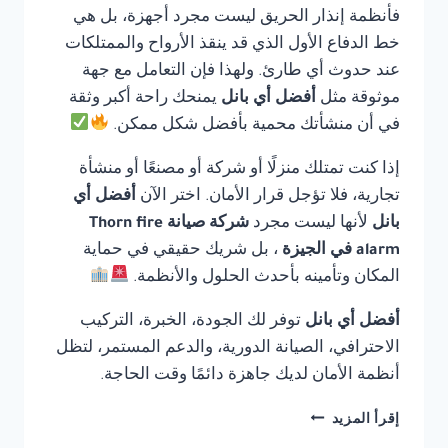
فأنظمة إنذار الحريق ليست مجرد أجهزة، بل هي
خط الدفاع الأول الذي قد ينقذ الأرواح والممتلكات
عند حدوث أي طارئ. ولهذا فإن التعامل مع جهة
موثوقة مثل
أفضل أي بانل
يمنحك راحة أكبر وثقة
في أن منشأتك محمية بأفضل شكل ممكن.
إذا كنت تمتلك منزلًا أو شركة أو مصنعًا أو منشأة
تجارية، فلا تؤجل قرار الأمان. اختر الآن
أفضل أي
بانل
لأنها ليست مجرد
شركة صيانة Thorn fire
alarm في الجيزة
، بل شريك حقيقي في حماية
المكان وتأمينه بأحدث الحلول والأنظمة.
أفضل أي بانل
توفر لك الجودة، الخبرة، التركيب
الاحترافي، الصيانة الدورية، والدعم المستمر، لتظل
أنظمة الأمان لديك جاهزة دائمًا وقت الحاجة.
شركة
إقرأ المزيد
صيانة