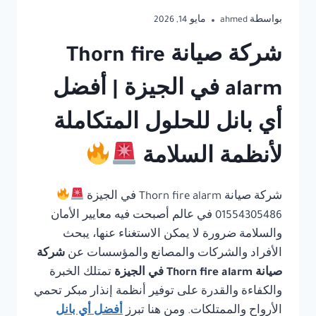
بواسطة
ahmed
مايو 14, 2026
شركة صيانة Thorn fire
alarm في الجيزة | أفضل
أي بانل للحلول المتكاملة
لأنظمة السلامة
شركة صيانة Thorn fire alarm في الجيزة
01554305486 في عالم أصبحت فيه معايير الأمان
والسلامة ضرورة لا يمكن الاستغناء عنها، يبحث
الأفراد والشركات والمصانع والمؤسسات عن
شركة
صيانة Thorn fire alarm في الجيزة
تمتلك الخبرة
والكفاءة والقدرة على توفير أنظمة إنذار مبكر تحمي
الأرواح والممتلكات. ومن هنا تبرز
أفضل أي بانل