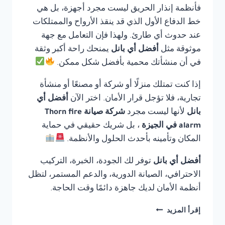
فأنظمة إنذار الحريق ليست مجرد أجهزة، بل هي
خط الدفاع الأول الذي قد ينقذ الأرواح والممتلكات
عند حدوث أي طارئ. ولهذا فإن التعامل مع جهة
موثوقة مثل
أفضل أي بانل
يمنحك راحة أكبر وثقة
في أن منشأتك محمية بأفضل شكل ممكن.
إذا كنت تمتلك منزلًا أو شركة أو مصنعًا أو منشأة
تجارية، فلا تؤجل قرار الأمان. اختر الآن
أفضل أي
بانل
لأنها ليست مجرد
شركة صيانة Thorn fire
alarm في الجيزة
، بل شريك حقيقي في حماية
المكان وتأمينه بأحدث الحلول والأنظمة.
أفضل أي بانل
توفر لك الجودة، الخبرة، التركيب
الاحترافي، الصيانة الدورية، والدعم المستمر، لتظل
أنظمة الأمان لديك جاهزة دائمًا وقت الحاجة.
شركة
إقرأ المزيد
صيانة