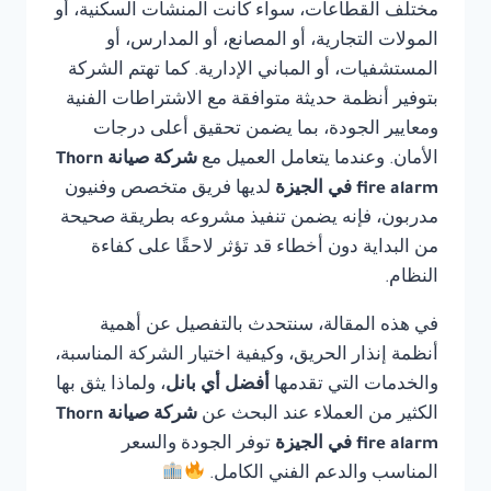
مختلف القطاعات، سواء كانت المنشآت السكنية، أو
المولات التجارية، أو المصانع، أو المدارس، أو
المستشفيات، أو المباني الإدارية. كما تهتم الشركة
بتوفير أنظمة حديثة متوافقة مع الاشتراطات الفنية
ومعايير الجودة، بما يضمن تحقيق أعلى درجات
الأمان. وعندما يتعامل العميل مع
شركة صيانة Thorn
fire alarm في الجيزة
لديها فريق متخصص وفنيون
مدربون، فإنه يضمن تنفيذ مشروعه بطريقة صحيحة
من البداية دون أخطاء قد تؤثر لاحقًا على كفاءة
النظام.
في هذه المقالة، سنتحدث بالتفصيل عن أهمية
أنظمة إنذار الحريق، وكيفية اختيار الشركة المناسبة،
والخدمات التي تقدمها
أفضل أي بانل
، ولماذا يثق بها
الكثير من العملاء عند البحث عن
شركة صيانة Thorn
fire alarm في الجيزة
توفر الجودة والسعر
المناسب والدعم الفني الكامل.