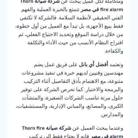
ومتكاملة لكل عميل يبحث عن
شركة صيانة Thorn
fire alarm في مصر
تتمتع بالخبرة العملية والفهم
الفني الحقيقي لأنظمة السلامة. فالشركة لا تكتفي
فقط ببيع الأجهزة، بل تبدأ مع العميل من أول خطوة،
من خلال دراسة الموقع وتحديد الاحتياج الفعلي، ثم
اقتراح النظام الأنسب من حيث الأداء والتكلفة
والكفاءة.
وتعتمد
أفضل أي بانل
على فريق عمل يضم
مهندسين وفنيين لديهم خبرة في تنفيذ مشروعات
متنوعة، مع الاهتمام بأدق التفاصيل أثناء التركيب
والبرمجة والاختبار. كما تحرص الشركة على توفير
حلول مرنة تناسب الشركات الصغيرة، والمنشآت
الكبرى، والمصانع، والمباني الإدارية، والمستشفيات،
والمدارس.
وعندما يبحث العميل عن
شركة صيانة Thorn fire
alarm في مصر
فإنه لا يحتاج فقط إلى تركيب