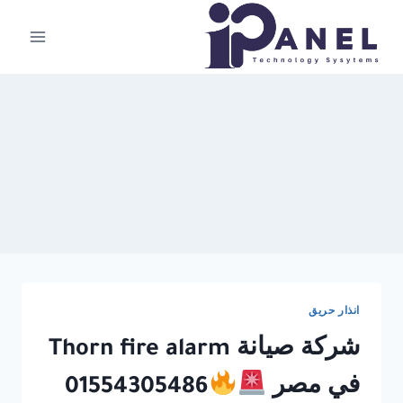
لتجاوز
لى
لمحتوى
انذار حريق
شركة صيانة Thorn fire alarm
في مصر
01554305486