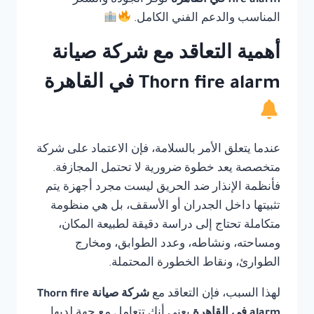
fire alarm في القاهرة
توفر الجودة والسعر
المناسب والدعم الفني الكامل.
أهمية التعاقد مع شركة صيانة
Thorn fire alarm في القاهرة
عندما يتعلق الأمر بالسلامة، فإن الاعتماد على شركة
متخصصة يعد خطوة ضرورية لا تحتمل المجازفة.
فأنظمة الإنذار ضد الحريق ليست مجرد أجهزة يتم
تثبيتها داخل الجدران أو الأسقف، بل هي منظومة
متكاملة تحتاج إلى دراسة دقيقة لطبيعة المكان،
ومساحته، ونشاطه، وعدد الطوابق، ومخارج
الطوارئ، ونقاط الخطورة المحتملة.
لهذا السبب، فإن التعاقد مع
شركة صيانة Thorn fire
alarm في القاهرة
يعني أنك تتعامل مع جهة لديها