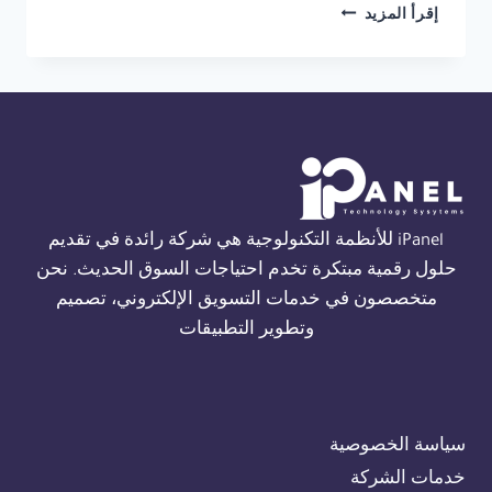
شركة
إقرأ المزيد
صيانة
THORN
FIRE
ALARM
في
القاهرة
01554305486
iPanel للأنظمة التكنولوجية هي شركة رائدة في تقديم
حلول رقمية مبتكرة تخدم احتياجات السوق الحديث. نحن
متخصصون في خدمات التسويق الإلكتروني، تصميم
وتطوير التطبيقات
سياسة الخصوصية
خدمات الشركة