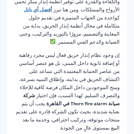
والكفاءة والقدرة على توفير أنظمة إنذار مبكر تحمي
الأرواح والممتلكات. ومن هنا تبرز
أفضل أي بانل
كواحدة من الجهات المتميزة في تقديم حلول
متكاملة في مجال أنظمة إنذار الحريق، بداية من
المعاينة والتصميم، مرورًا بالتوريد والتركيب، وحتى
الصيانة والدعم الفني المستمر.
إن وجود نظام إنذار حريق فعال ليس مجرد رفاهية
أو إضافة ثانوية داخل المبنى، بل هو عنصر أساسي
من عناصر الحماية المعتمدة التي تساعد على
اكتشاف الحريق في بدايته، وإطلاق التنبيه بسرعة،
ومنح الموجودين داخل المكان فرصة كافية للإخلاء
والتصرف السليم. لهذا السبب، فإن اختيار
شركة
صيانة Thorn fire alarm في القاهرة
يجب أن يتم
بعناية شديدة، بحيث تكون الشركة قادرة على تقديم
منتجات موثوقة، وتركيب احترافي، وخدمة ما بعد
البيع بمستوى عالٍ من الجودة.