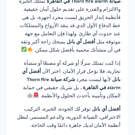
صيانة Thorn fire alarm في القاهرة
تمتلك الخبرة
والالتزام والقدرة على تقديم حلول أمان حقيقية.
فأنظمة إنذار الحريق ليست مجرد أجهزة، بل هي
خط الدفاع الأول الذي قد ينقذ الأرواح والممتلكات
عند حدوث أي طارئ. ولهذا فإن التعامل مع جهة
موثوقة مثل
أفضل أي بانل
يمنحك راحة أكبر وثقة
في أن منشأتك محمية بأفضل شكل ممكن.
إذا كنت تمتلك منزلًا أو شركة أو مصنعًا أو منشأة
تجارية، فلا تؤجل قرار الأمان. اختر الآن
أفضل أي
بانل
لأنها ليست مجرد
شركة صيانة Thorn fire
alarm في القاهرة
، بل شريك حقيقي في حماية
المكان وتأمينه بأحدث الحلول والأنظمة.
أفضل أي بانل
توفر لك الجودة، الخبرة، التركيب
الاحترافي، الصيانة الدورية، والدعم المستمر، لتظل
أنظمة الأمان لديك جاهزة دائمًا وقت الحاجة.