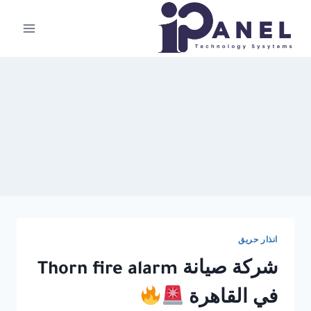
لتجاوز
لى
لمحتوى
انذار حريق
شركة صيانة Thorn fire alarm
في القاهرة