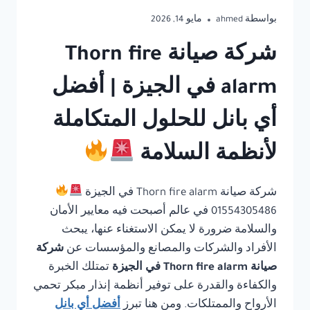
بواسطة
ahmed
مايو 14, 2026
شركة صيانة Thorn fire
alarm في الجيزة | أفضل
أي بانل للحلول المتكاملة
لأنظمة السلامة
شركة صيانة Thorn fire alarm في الجيزة
01554305486 في عالم أصبحت فيه معايير الأمان
والسلامة ضرورة لا يمكن الاستغناء عنها، يبحث
الأفراد والشركات والمصانع والمؤسسات عن
شركة
صيانة Thorn fire alarm في الجيزة
تمتلك الخبرة
والكفاءة والقدرة على توفير أنظمة إنذار مبكر تحمي
الأرواح والممتلكات. ومن هنا تبرز
أفضل أي بانل