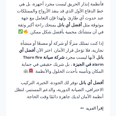
فأنظمة إنذار الحريق ليست مجرد أجهزة، بل هي
خط الدفاع الأول الذي قد ينقذ الأرواح والممتلكات
عند حدوث أي طارئ. ولهذا فإن التعامل مع جهة
موثوقة مثل
أفضل أي بانل
يمنحك راحة أكبر وثقة
في أن منشأتك محمية بأفضل شكل ممكن.
إذا كنت تمتلك منزلًا أو شركة أو مصنعًا أو منشأة
تجارية، فلا تؤجل قرار الأمان. اختر الآن
أفضل أي
بانل
لأنها ليست مجرد
شركة صيانة Thorn fire
alarm في الجيزة
، بل شريك حقيقي في حماية
المكان وتأمينه بأحدث الحلول والأنظمة.
أفضل أي بانل
توفر لك الجودة، الخبرة، التركيب
الاحترافي، الصيانة الدورية، والدعم المستمر، لتظل
أنظمة الأمان لديك جاهزة دائمًا وقت الحاجة.
شركة
إقرأ المزيد
صيانة