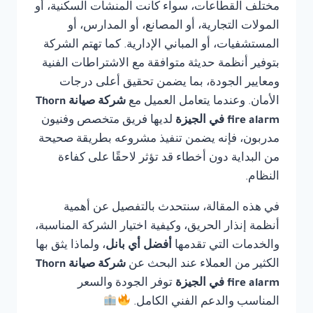
مختلف القطاعات، سواء كانت المنشآت السكنية، أو
المولات التجارية، أو المصانع، أو المدارس، أو
المستشفيات، أو المباني الإدارية. كما تهتم الشركة
بتوفير أنظمة حديثة متوافقة مع الاشتراطات الفنية
ومعايير الجودة، بما يضمن تحقيق أعلى درجات
الأمان. وعندما يتعامل العميل مع
شركة صيانة Thorn
fire alarm في الجيزة
لديها فريق متخصص وفنيون
مدربون، فإنه يضمن تنفيذ مشروعه بطريقة صحيحة
من البداية دون أخطاء قد تؤثر لاحقًا على كفاءة
النظام.
في هذه المقالة، سنتحدث بالتفصيل عن أهمية
أنظمة إنذار الحريق، وكيفية اختيار الشركة المناسبة،
والخدمات التي تقدمها
أفضل أي بانل
، ولماذا يثق بها
الكثير من العملاء عند البحث عن
شركة صيانة Thorn
fire alarm في الجيزة
توفر الجودة والسعر
المناسب والدعم الفني الكامل.