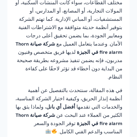
مختلف القطاعات، سواء كانت المنشآت السكنية، أو
المولات التجارية، أو المصانع، أو المدارس، أو
المستشفيات، أو المباني الإدارية. كما تهتم الشركة
بتوفير أنظمة حديثة متوافقة مع الاشتراطات الفنية
ومعايير الجودة، بما يضمن تحقيق أعلى درجات
الأمان. وعندما يتعامل العميل مع
شركة صيانة Thorn
fire alarm في الجيزة
لديها فريق متخصص وفنيون
مدربون، فإنه يضمن تنفيذ مشروعه بطريقة صحيحة
من البداية دون أخطاء قد تؤثر لاحقًا على كفاءة
النظام.
في هذه المقالة، سنتحدث بالتفصيل عن أهمية
أنظمة إنذار الحريق، وكيفية اختيار الشركة المناسبة،
والخدمات التي تقدمها
أفضل أي بانل
، ولماذا يثق بها
الكثير من العملاء عند البحث عن
شركة صيانة Thorn
fire alarm في الجيزة
توفر الجودة والسعر
المناسب والدعم الفني الكامل.