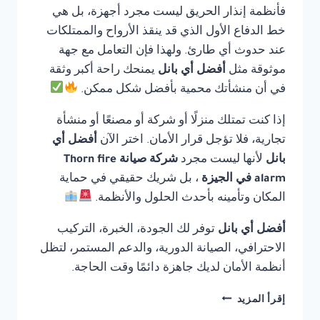
فأنظمة إنذار الحريق ليست مجرد أجهزة، بل هي
خط الدفاع الأول الذي قد ينقذ الأرواح والممتلكات
عند حدوث أي طارئ. ولهذا فإن التعامل مع جهة
موثوقة مثل
أفضل أي بانل
يمنحك راحة أكبر وثقة
في أن منشأتك محمية بأفضل شكل ممكن.
إذا كنت تمتلك منزلًا أو شركة أو مصنعًا أو منشأة
تجارية، فلا تؤجل قرار الأمان. اختر الآن
أفضل أي
بانل
لأنها ليست مجرد
شركة صيانة Thorn fire
alarm في الجيزة
، بل شريك حقيقي في حماية
المكان وتأمينه بأحدث الحلول والأنظمة.
أفضل أي بانل
توفر لك الجودة، الخبرة، التركيب
الاحترافي، الصيانة الدورية، والدعم المستمر، لتظل
أنظمة الأمان لديك جاهزة دائمًا وقت الحاجة.
شركة
إقرأ المزيد
صيانة