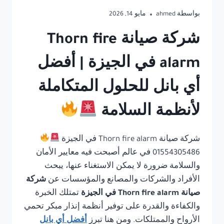
بواسطة
ahmed
مايو 14, 2026
شركة صيانة Thorn fire
alarm في الجيزة | أفضل
أي بانل للحلول المتكاملة
لأنظمة السلامة
شركة صيانة Thorn fire alarm في الجيزة
01554305486 في عالم أصبحت فيه معايير الأمان
والسلامة ضرورة لا يمكن الاستغناء عنها، يبحث
الأفراد والشركات والمصانع والمؤسسات عن
شركة
صيانة Thorn fire alarm في الجيزة
تمتلك الخبرة
والكفاءة والقدرة على توفير أنظمة إنذار مبكر تحمي
الأرواح والممتلكات. ومن هنا تبرز
أفضل أي بانل