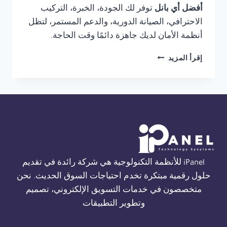
أفضل أي بانل
توفر لك الجودة، الخبرة، التركيب
الاحترافي، الصيانة الدورية، والدعم المستمر، لتظل
أنظمة الأمان لديك جاهزة دائمًا وقت الحاجة.
شركة
إقرأ المزيد
صيانة
THORN
FIRE
ALARM
في
الاسكندرية
01554305486
iPanel للأنظمة التكنولوجية هي شركة رائدة في تقديم
حلول رقمية مبتكرة تخدم احتياجات السوق الحديث. نحن
متخصصون في خدمات التسويق الإلكتروني، تصميم
وتطوير التطبيقات