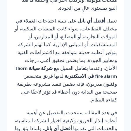
منتجات موثوقة، وتركيب احترافي، وخدمة ما بعد
البيع بمستوى عالٍ من الجودة.
تعمل
أفضل أي بانل
على تلبية احتياجات العملاء في
مختلف القطاعات، سواء كانت المنشآت السكنية، أو
المولات التجارية، أو المصانع، أو المدارس، أو
المستشفيات، أو المباني الإدارية. كما تهتم الشركة
بتوفير أنظمة حديثة متوافقة مع الاشتراطات الفنية
ومعايير الجودة، بما يضمن تحقيق أعلى درجات
الأمان. وعندما يتعامل العميل مع
شركة صيانة Thorn
fire alarm في الاسكندرية
لديها فريق متخصص
وفنيون مدربون، فإنه يضمن تنفيذ مشروعه بطريقة
صحيحة من البداية دون أخطاء قد تؤثر لاحقًا على
كفاءة النظام.
في هذه المقالة، سنتحدث بالتفصيل عن أهمية
أنظمة إنذار الحريق، وكيفية اختيار الشركة المناسبة،
والخدمات التي تقدمها
أفضل أي بانل
، ولماذا يثق بها