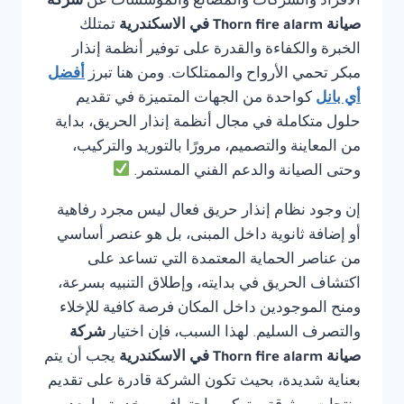
الأفراد والشركات والمصانع والمؤسسات عن
شركة
صيانة Thorn fire alarm في الاسكندرية
تمتلك
الخبرة والكفاءة والقدرة على توفير أنظمة إنذار
مبكر تحمي الأرواح والممتلكات. ومن هنا تبرز
أفضل
أي بانل
كواحدة من الجهات المتميزة في تقديم
حلول متكاملة في مجال أنظمة إنذار الحريق، بداية
من المعاينة والتصميم، مرورًا بالتوريد والتركيب،
وحتى الصيانة والدعم الفني المستمر.
إن وجود نظام إنذار حريق فعال ليس مجرد رفاهية
أو إضافة ثانوية داخل المبنى، بل هو عنصر أساسي
من عناصر الحماية المعتمدة التي تساعد على
اكتشاف الحريق في بدايته، وإطلاق التنبيه بسرعة،
ومنح الموجودين داخل المكان فرصة كافية للإخلاء
والتصرف السليم. لهذا السبب، فإن اختيار
شركة
صيانة Thorn fire alarm في الاسكندرية
يجب أن يتم
بعناية شديدة، بحيث تكون الشركة قادرة على تقديم