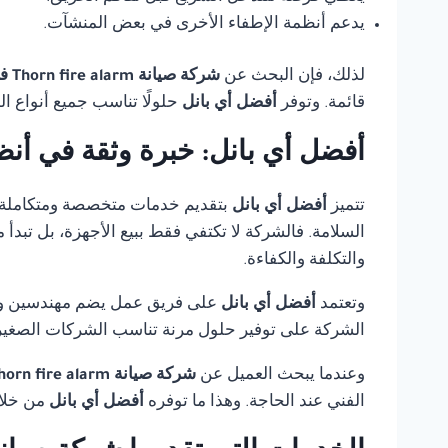
يدعم أنظمة الإطفاء الأخرى في بعض المنشآت.
لذلك، فإن البحث عن
شركة صيانة Thorn fire alarm في القاهرة
قائمة. وتوفر
أفضل أي بانل
حلولًا تناسب جميع أنواع ا
أفضل أي بانل: خبرة وثقة في أنظ
تتميز
أفضل أي بانل
بتقديم خدمات متخصصة ومتكاملة
السلامة. فالشركة لا تكتفي فقط ببيع الأجهزة، بل تبدأ
والتكلفة والكفاءة.
وتعتمد
أفضل أي بانل
على فريق عمل يضم مهندسين وفنيي
الشركة على توفير حلول مرنة تناسب الشركات الصغيرة،
وعندما يبحث العميل عن
شركة صيانة Thorn fire alarm في القاهرة
الفني عند الحاجة. وهذا ما توفره
أفضل أي بانل
من خلال