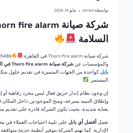
بواسطة
ahmed
مايو 14, 2026
السلامة
شركة صيانة Thorn fire alarm في القاهرة
والمؤسسات عن
شركة صيانة Thorn fire alarm في القاهرة
بانل
كواحدة من الجهات المتميزة في تقديم حلول متكاملة
المستمر.
إن وجود نظام إنذار حريق فعال ليس مجرد رفاهية أو إ
وإطلاق التنبيه بسرعة، ومنح الموجودين داخل المكان ف
بعناية شديدة، بحيث تكون الشركة قادرة على تقديم منت
تعمل
أفضل أي بانل
على تلبية احتياجات العملاء في مخ
الإدارية. كما تهتم الشركة بتوفير أنظمة حديثة متوافق