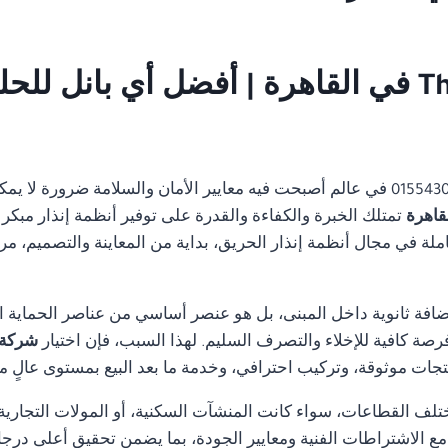
شركة صيانة Thorn fire alarm في القاهرة | أفضل أ
01554305486 في عالم أصبحت فيه معايير الأمان والسلامة ضرورة ل
تمتلك الخبرة والكفاءة والقدرة على توفير أنظمة إنذار مبكر 
 في مجال أنظمة إنذار الحريق، بداية من المعاينة والتصميم، مرورً
ضافة ثانوية داخل المبنى، بل هو عنصر أساسي من عناصر الحماية ا
رصة كافية للإخلاء والتصرف السليم. لهذا السبب، فإن اختيار
شركة صيانة  alarm
جات موثوقة، وتركيب احترافي، وخدمة ما بعد البيع بمستوى عالٍ م
تلف القطاعات، سواء كانت المنشآت السكنية، أو المولات التجارية، 
ة مع الاشتراطات الفنية ومعايير الجودة، بما يضمن تحقيق أعلى درجا