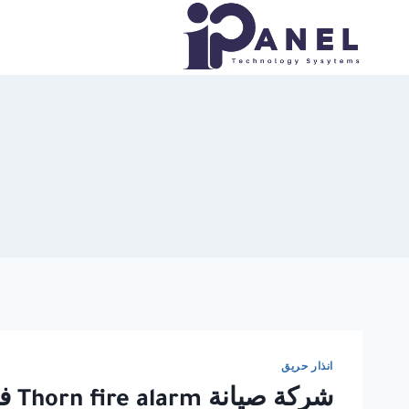
لتجاوز
لى
لمحتوى
انذار حريق
شركة صيانة Thorn fire alarm في القاهرة