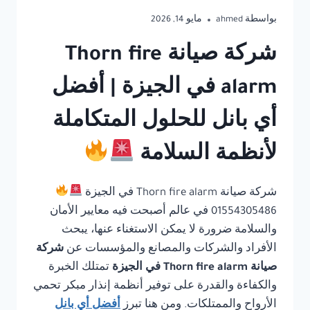
بواسطة
ahmed
مايو 14, 2026
شركة صيانة Thorn fire
alarm في الجيزة | أفضل
أي بانل للحلول المتكاملة
لأنظمة السلامة
شركة صيانة Thorn fire alarm في الجيزة
01554305486 في عالم أصبحت فيه معايير الأمان
والسلامة ضرورة لا يمكن الاستغناء عنها، يبحث
الأفراد والشركات والمصانع والمؤسسات عن
شركة
صيانة Thorn fire alarm في الجيزة
تمتلك الخبرة
والكفاءة والقدرة على توفير أنظمة إنذار مبكر تحمي
الأرواح والممتلكات. ومن هنا تبرز
أفضل أي بانل