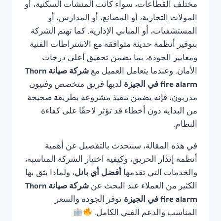
مختلف القطاعات، سواء كانت المنشآت السكنية، أو
المولات التجارية، أو المصانع، أو المدارس، أو
المستشفيات، أو المباني الإدارية. كما تهتم الشركة
بتوفير أنظمة حديثة متوافقة مع الاشتراطات الفنية
ومعايير الجودة، بما يضمن تحقيق أعلى درجات
الأمان. وعندما يتعامل العميل مع
شركة صيانة Thorn
fire alarm في الجيزة
لديها فريق متخصص وفنيون
مدربون، فإنه يضمن تنفيذ مشروعه بطريقة صحيحة
من البداية دون أخطاء قد تؤثر لاحقًا على كفاءة
النظام.
في هذه المقالة، سنتحدث بالتفصيل عن أهمية
أنظمة إنذار الحريق، وكيفية اختيار الشركة المناسبة،
والخدمات التي تقدمها
أفضل أي بانل
، ولماذا يثق بها
الكثير من العملاء عند البحث عن
شركة صيانة Thorn
fire alarm في الجيزة
توفر الجودة والسعر
المناسب والدعم الفني الكامل.