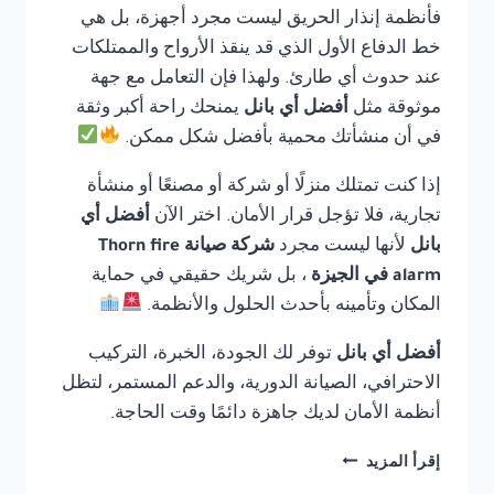
فأنظمة إنذار الحريق ليست مجرد أجهزة، بل هي
خط الدفاع الأول الذي قد ينقذ الأرواح والممتلكات
عند حدوث أي طارئ. ولهذا فإن التعامل مع جهة
موثوقة مثل
أفضل أي بانل
يمنحك راحة أكبر وثقة
في أن منشأتك محمية بأفضل شكل ممكن.
إذا كنت تمتلك منزلًا أو شركة أو مصنعًا أو منشأة
تجارية، فلا تؤجل قرار الأمان. اختر الآن
أفضل أي
بانل
لأنها ليست مجرد
شركة صيانة Thorn fire
alarm في الجيزة
، بل شريك حقيقي في حماية
المكان وتأمينه بأحدث الحلول والأنظمة.
أفضل أي بانل
توفر لك الجودة، الخبرة، التركيب
الاحترافي، الصيانة الدورية، والدعم المستمر، لتظل
أنظمة الأمان لديك جاهزة دائمًا وقت الحاجة.
شركة
إقرأ المزيد
صيانة