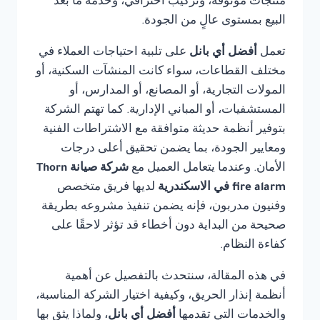
منتجات موثوقة، وتركيب احترافي، وخدمة ما بعد
البيع بمستوى عالٍ من الجودة.
تعمل
أفضل أي بانل
على تلبية احتياجات العملاء في
مختلف القطاعات، سواء كانت المنشآت السكنية، أو
المولات التجارية، أو المصانع، أو المدارس، أو
المستشفيات، أو المباني الإدارية. كما تهتم الشركة
بتوفير أنظمة حديثة متوافقة مع الاشتراطات الفنية
ومعايير الجودة، بما يضمن تحقيق أعلى درجات
الأمان. وعندما يتعامل العميل مع
شركة صيانة Thorn
fire alarm في الاسكندرية
لديها فريق متخصص
وفنيون مدربون، فإنه يضمن تنفيذ مشروعه بطريقة
صحيحة من البداية دون أخطاء قد تؤثر لاحقًا على
كفاءة النظام.
في هذه المقالة، سنتحدث بالتفصيل عن أهمية
أنظمة إنذار الحريق، وكيفية اختيار الشركة المناسبة،
والخدمات التي تقدمها
أفضل أي بانل
، ولماذا يثق بها