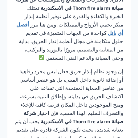
الأفراد والشركات والمصانع والمؤسسات عن
شركة
صيانة Thorn fire alarm في الاسكندرية
تمتلك
الخبرة والكفاءة والقدرة على توفير أنظمة إنذار
مبكر تحمي الأرواح والممتلكات. ومن هنا تبرز
أفضل
أي بانل
كواحدة من الجهات المتميزة في تقديم
حلول متكاملة في مجال أنظمة إنذار الحريق، بداية
من المعاينة والتصميم، مرورًا بالتوريد والتركيب،
وحتى الصيانة والدعم الفني المستمر.
إن وجود نظام إنذار حريق فعال ليس مجرد رفاهية
أو إضافة ثانوية داخل المبنى، بل هو عنصر أساسي
من عناصر الحماية المعتمدة التي تساعد على
اكتشاف الحريق في بدايته، وإطلاق التنبيه بسرعة،
ومنح الموجودين داخل المكان فرصة كافية للإخلاء
والتصرف السليم. لهذا السبب، فإن اختيار
شركة
صيانة Thorn fire alarm في الاسكندرية
يجب أن يتم
بعناية شديدة، بحيث تكون الشركة قادرة على تقديم