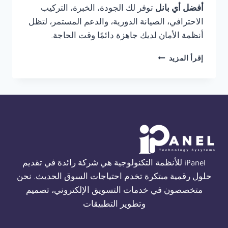
أفضل أي بانل
توفر لك الجودة، الخبرة، التركيب
الاحترافي، الصيانة الدورية، والدعم المستمر، لتظل
أنظمة الأمان لديك جاهزة دائمًا وقت الحاجة.
شركة
إقرأ المزيد
صيانة
THORN
FIRE
ALARM
في
الاسكندرية
01554305486
iPanel للأنظمة التكنولوجية هي شركة رائدة في تقديم
حلول رقمية مبتكرة تخدم احتياجات السوق الحديث. نحن
متخصصون في خدمات التسويق الإلكتروني، تصميم
وتطوير التطبيقات