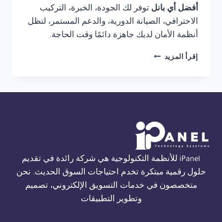
أفضل أي بانل
توفر لك الجودة، الخبرة، التركيب
الاحترافي، الصيانة الدورية، والدعم المستمر، لتظل
أنظمة الأمان لديك جاهزة دائمًا وقت الحاجة.
شركة
إقرأ المزيد
صيانة
THORN
FIRE
ALARM
في
الاسكندرية
01554305486
iPanel للأنظمة التكنولوجية هي شركة رائدة في تقديم
حلول رقمية مبتكرة تخدم احتياجات السوق الحديث. نحن
متخصصون في خدمات التسويق الإلكتروني، تصميم
وتطوير التطبيقات