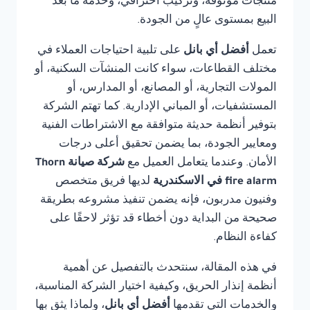
منتجات موثوقة، وتركيب احترافي، وخدمة ما بعد
البيع بمستوى عالٍ من الجودة.
تعمل
أفضل أي بانل
على تلبية احتياجات العملاء في
مختلف القطاعات، سواء كانت المنشآت السكنية، أو
المولات التجارية، أو المصانع، أو المدارس، أو
المستشفيات، أو المباني الإدارية. كما تهتم الشركة
بتوفير أنظمة حديثة متوافقة مع الاشتراطات الفنية
ومعايير الجودة، بما يضمن تحقيق أعلى درجات
الأمان. وعندما يتعامل العميل مع
شركة صيانة Thorn
fire alarm في الاسكندرية
لديها فريق متخصص
وفنيون مدربون، فإنه يضمن تنفيذ مشروعه بطريقة
صحيحة من البداية دون أخطاء قد تؤثر لاحقًا على
كفاءة النظام.
في هذه المقالة، سنتحدث بالتفصيل عن أهمية
أنظمة إنذار الحريق، وكيفية اختيار الشركة المناسبة،
والخدمات التي تقدمها
أفضل أي بانل
، ولماذا يثق بها