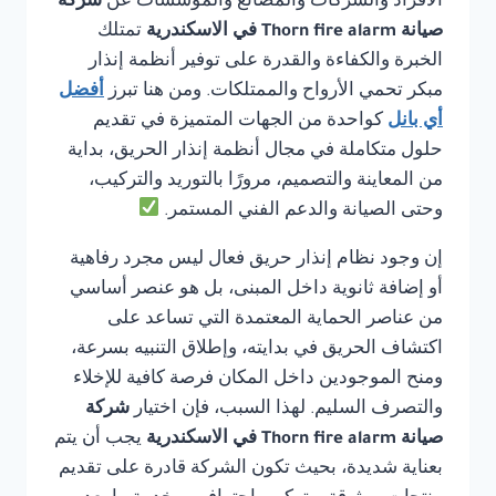
الأفراد والشركات والمصانع والمؤسسات عن
شركة
صيانة Thorn fire alarm في الاسكندرية
تمتلك
الخبرة والكفاءة والقدرة على توفير أنظمة إنذار
مبكر تحمي الأرواح والممتلكات. ومن هنا تبرز
أفضل
أي بانل
كواحدة من الجهات المتميزة في تقديم
حلول متكاملة في مجال أنظمة إنذار الحريق، بداية
من المعاينة والتصميم، مرورًا بالتوريد والتركيب،
وحتى الصيانة والدعم الفني المستمر.
إن وجود نظام إنذار حريق فعال ليس مجرد رفاهية
أو إضافة ثانوية داخل المبنى، بل هو عنصر أساسي
من عناصر الحماية المعتمدة التي تساعد على
اكتشاف الحريق في بدايته، وإطلاق التنبيه بسرعة،
ومنح الموجودين داخل المكان فرصة كافية للإخلاء
والتصرف السليم. لهذا السبب، فإن اختيار
شركة
صيانة Thorn fire alarm في الاسكندرية
يجب أن يتم
بعناية شديدة، بحيث تكون الشركة قادرة على تقديم