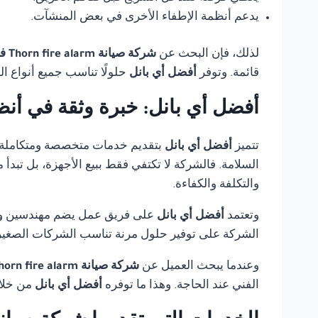
يدعم أنظمة الإطفاء الأخرى في بعض المنشآت.
لذلك، فإن البحث عن
شركة صيانة Thorn fire alarm في القاهرة
قائمة. وتوفر
أفضل أي بانل
حلولًا تناسب جميع أنواع ا
أفضل أي بانل: خبرة وثقة في أنظ
تتميز
أفضل أي بانل
بتقديم خدمات متخصصة ومتكاملة
السلامة. فالشركة لا تكتفي فقط ببيع الأجهزة، بل تبدأ
والتكلفة والكفاءة.
وتعتمد
أفضل أي بانل
على فريق عمل يضم مهندسين وفنيي
الشركة على توفير حلول مرنة تناسب الشركات الصغيرة،
وعندما يبحث العميل عن
شركة صيانة Thorn fire alarm في القاهرة
الفني عند الحاجة. وهذا ما توفره
أفضل أي بانل
من خلال