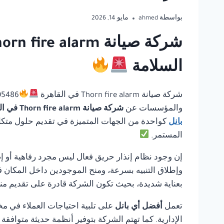
بواسطة
ahmed
مايو 14, 2026
السلامة
شركة صيانة Thorn fire alarm في القاهرة
والمؤسسات عن
شركة صيانة Thorn fire alarm في القاهرة
بانل
كواحدة من الجهات المتميزة في تقديم حلول متكاملة
المستمر.
إن وجود نظام إنذار حريق فعال ليس مجرد رفاهية أو إ
وإطلاق التنبيه بسرعة، ومنح الموجودين داخل المكان ف
بعناية شديدة، بحيث تكون الشركة قادرة على تقديم منت
تعمل
أفضل أي بانل
على تلبية احتياجات العملاء في مخ
الإدارية. كما تهتم الشركة بتوفير أنظمة حديثة متوافق