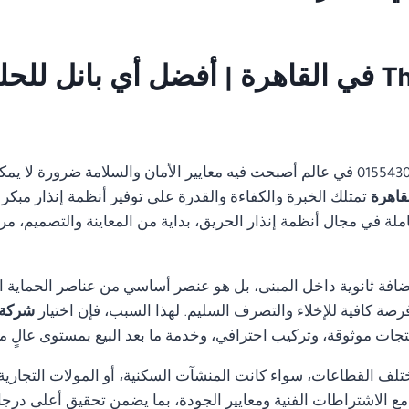
شركة صيانة Thorn fire alarm في القاهرة | أفضل أ
01554305486 في عالم أصبحت فيه معايير الأمان والسلامة ضرورة ل
تمتلك الخبرة والكفاءة والقدرة على توفير أنظمة إنذار مبكر 
 في مجال أنظمة إنذار الحريق، بداية من المعاينة والتصميم، مرورً
ضافة ثانوية داخل المبنى، بل هو عنصر أساسي من عناصر الحماية ا
رصة كافية للإخلاء والتصرف السليم. لهذا السبب، فإن اختيار
شركة صيانة  alarm
جات موثوقة، وتركيب احترافي، وخدمة ما بعد البيع بمستوى عالٍ م
تلف القطاعات، سواء كانت المنشآت السكنية، أو المولات التجارية، 
ة مع الاشتراطات الفنية ومعايير الجودة، بما يضمن تحقيق أعلى درجا