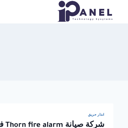
لتجاوز
لى
لمحتوى
انذار حريق
شركة صيانة Thorn fire alarm في القاهرة