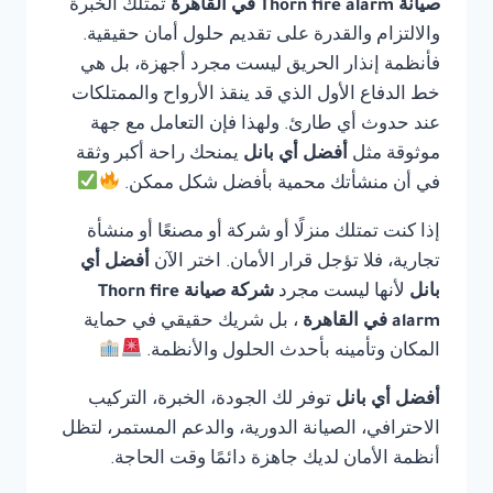
صيانة Thorn fire alarm في القاهرة
تمتلك الخبرة
والالتزام والقدرة على تقديم حلول أمان حقيقية.
فأنظمة إنذار الحريق ليست مجرد أجهزة، بل هي
خط الدفاع الأول الذي قد ينقذ الأرواح والممتلكات
عند حدوث أي طارئ. ولهذا فإن التعامل مع جهة
موثوقة مثل
أفضل أي بانل
يمنحك راحة أكبر وثقة
في أن منشأتك محمية بأفضل شكل ممكن.
إذا كنت تمتلك منزلًا أو شركة أو مصنعًا أو منشأة
تجارية، فلا تؤجل قرار الأمان. اختر الآن
أفضل أي
بانل
لأنها ليست مجرد
شركة صيانة Thorn fire
alarm في القاهرة
، بل شريك حقيقي في حماية
المكان وتأمينه بأحدث الحلول والأنظمة.
أفضل أي بانل
توفر لك الجودة، الخبرة، التركيب
الاحترافي، الصيانة الدورية، والدعم المستمر، لتظل
أنظمة الأمان لديك جاهزة دائمًا وقت الحاجة.