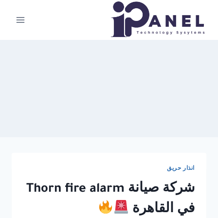
لتجاوز
لى
لمحتوى
انذار حريق
شركة صيانة Thorn fire alarm
في القاهرة