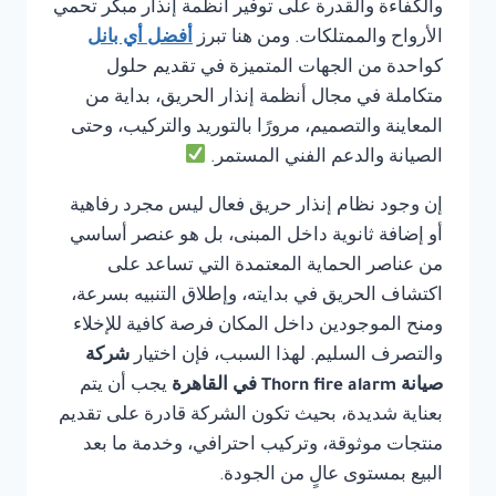
والكفاءة والقدرة على توفير أنظمة إنذار مبكر تحمي
الأرواح والممتلكات. ومن هنا تبرز
أفضل أي بانل
كواحدة من الجهات المتميزة في تقديم حلول
متكاملة في مجال أنظمة إنذار الحريق، بداية من
المعاينة والتصميم، مرورًا بالتوريد والتركيب، وحتى
الصيانة والدعم الفني المستمر.
إن وجود نظام إنذار حريق فعال ليس مجرد رفاهية
أو إضافة ثانوية داخل المبنى، بل هو عنصر أساسي
من عناصر الحماية المعتمدة التي تساعد على
اكتشاف الحريق في بدايته، وإطلاق التنبيه بسرعة،
ومنح الموجودين داخل المكان فرصة كافية للإخلاء
والتصرف السليم. لهذا السبب، فإن اختيار
شركة
صيانة Thorn fire alarm في القاهرة
يجب أن يتم
بعناية شديدة، بحيث تكون الشركة قادرة على تقديم
منتجات موثوقة، وتركيب احترافي، وخدمة ما بعد
البيع بمستوى عالٍ من الجودة.