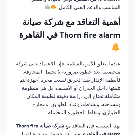
fire alarm في القاهرة
توفر الجودة والسعر
المناسب والدعم الفني الكامل.
أهمية التعاقد مع شركة صيانة
Thorn fire alarm في القاهرة
عندما يتعلق الأمر بالسلامة، فإن الاعتماد على شركة
متخصصة يعد خطوة ضرورية لا تحتمل المجازفة.
فأنظمة الإنذار ضد الحريق ليست مجرد أجهزة يتم
تثبيتها داخل الجدران أو الأسقف، بل هي منظومة
متكاملة تحتاج إلى دراسة دقيقة لطبيعة المكان،
ومساحته، ونشاطه، وعدد الطوابق، ومخارج
الطوارئ، ونقاط الخطورة المحتملة.
لهذا السبب، فإن التعاقد مع
شركة صيانة Thorn fire
alarm في القاهرة
يعني أنك تتعامل مع جهة لديها