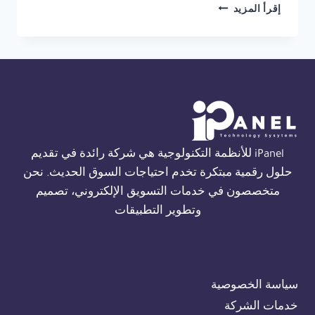
شركة
إقرأ المزيد
صيانة
THORN
FIRE
ALARM
في
القاهرة
01554305486
iPanel للأنظمة التكنولوجية هي شركة رائدة في تقديم
حلول رقمية مبتكرة تخدم احتياجات السوق الحديث. نحن
متخصصون في خدمات التسويق الإلكتروني، تصميم
وتطوير التطبيقات
سياسة الخصوصية
خدمات الشركة