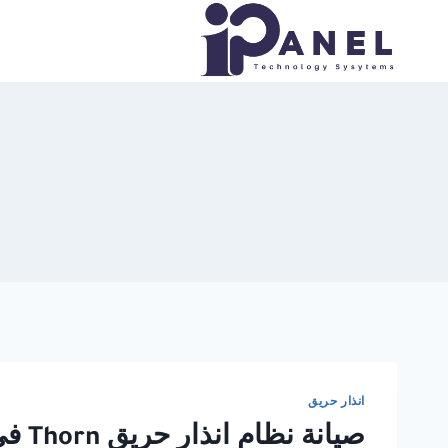
لتجاوز
لى
لمحتوى
انذار حريق
صيانة نظام انذار حريق Thorn في الاسكندرية