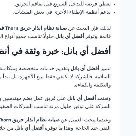
يعطي فرصة للتدخل السريع قبل تفاقم الحريق.
يدعم أنظمة الإطفاء الأخرى في بعض المنشآت.
لذلك، فإن البحث عن
صيانة نظام انذار حريق Thorn في الاسكندرية
قائمة. وتوفر
أفضل أي بانل
حلولًا تناسب جميع أنواع ا
أفضل أي بانل: خبرة وثقة في أنظ
تتميز
أفضل أي بانل
بتقديم خدمات متخصصة ومتكاملة
السلامة. فالشركة لا تكتفي فقط ببيع الأجهزة، بل تبدأ
والتكلفة والكفاءة.
وتعتمد
أفضل أي بانل
على فريق عمل يضم مهندسين وفنيي
الشركة على توفير حلول مرنة تناسب الشركات الصغيرة،
وعندما يبحث العميل عن
صيانة نظام انذار حريق Thorn في الاسكندرية
الفني عند الحاجة. وهذا ما توفره
أفضل أي بانل
من خلال