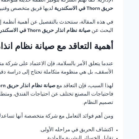
الإدارية. كما تهتم الشركة بتوفير أنظمة حديثة متوافق
حريق Thorn في الاسكندرية
لديها فريق متخصص وفنيون
في هذه المقالة، سنتحدث بالتفصيل عن أهمية أنظمة إنذ
البحث عن
صيانة نظام انذار حريق Thorn في الاسكندرية
أهمية التعاقد مع صيانة نظام انذار حريق Thorn في
عندما يتعلق الأمر بالسلامة، فإن الاعتماد على شركة 
الأسقف، بل هي منظومة متكاملة تحتاج إلى دراسة دقي
لهذا السبب، فإن التعاقد مع
صيانة نظام انذار حريق Thorn في الاسكندرية
فاحتياجات المصنع تختلف عن احتياجات الفندق، ومتطلب
تصميم النظام.
ومن أهم فوائد التعامل مع شركة متخصصة أنها تساعد
اكتشاف الحريق في مراحله الأولى.
تقليل الخسائر البشرية والمادية.