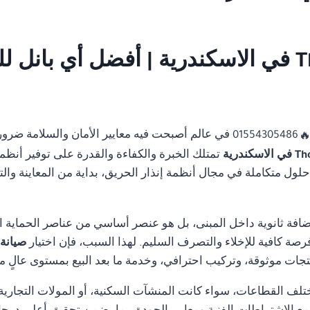
صيانة نظام انذار حريق Thorn في الاسكندرية | أفض
01554305486 في عالم أصبحت فيه معايير الأمان والسلامة 
تمتلك الخبرة والكفاءة والقدرة على توفير أنظمة
ل متكاملة في مجال أنظمة إنذار الحريق، بداية من المعاينة والتصم
ضافة ثانوية داخل المبنى، بل هو عنصر أساسي من عناصر الحماية ا
رصة كافية للإخلاء والتصرف السليم. لهذا السبب، فإن اختيار
صيانة نظام
جات موثوقة، وتركيب احترافي، وخدمة ما بعد البيع بمستوى عالٍ م
تلف القطاعات، سواء كانت المنشآت السكنية، أو المولات التجارية، 