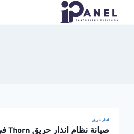
لتجاوز
لى
لمحتوى
انذار حريق
صيانة نظام انذار حريق Thorn في مصر