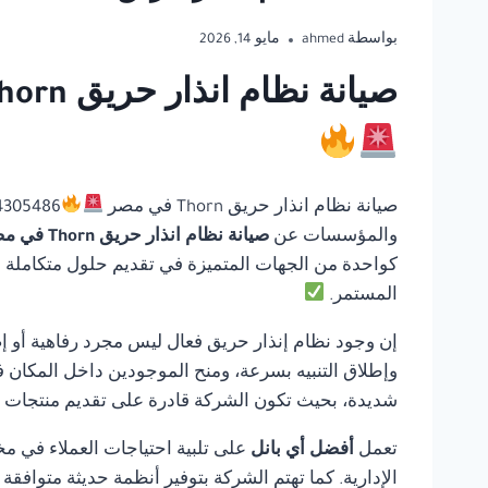
بواسطة
ahmed
مايو 14, 2026
صيانة نظام انذار حريق Thorn في مصر | أفضل أي بانل للحلول المتكاملة لأنظمة السلامة
صيانة نظام انذار حريق Thorn في مصر
والمؤسسات عن
صيانة نظام انذار حريق Thorn في مصر
كواحدة من الجهات المتميزة في تقديم حلول متكاملة في 
المستمر.
إن وجود نظام إنذار حريق فعال ليس مجرد رفاهية أو إ
وإطلاق التنبيه بسرعة، ومنح الموجودين داخل المكان ف
شديدة، بحيث تكون الشركة قادرة على تقديم منتجات مو
تعمل
أفضل أي بانل
على تلبية احتياجات العملاء في مخ
الإدارية. كما تهتم الشركة بتوفير أنظمة حديثة متوافق