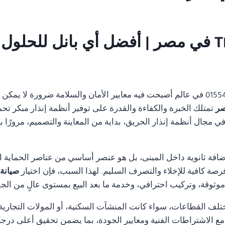
01554305486 في عالم أصبحت فيه معايير الأمان والسلامة ضرورة لا ي
تمتلك الخبرة والكفاءة والقدرة على توفير أنظمة إنذار مبكر تحم
مجال أنظمة إنذار الحريق، بداية من المعاينة والتصميم، مرورًا با
ضافة ثانوية داخل المبنى، بل هو عنصر أساسي من عناصر الحماية ا
رصة كافية للإخلاء والتصرف السليم. لهذا السبب، فإن اختيار
صيانة نظا
ثوقة، وتركيب احترافي، وخدمة ما بعد البيع بمستوى عالٍ من الجو
تلف القطاعات، سواء كانت المنشآت السكنية، أو المولات التجارية، 
ة مع الاشتراطات الفنية ومعايير الجودة، بما يضمن تحقيق أعلى درجا