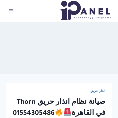
لتجاوز
لى
لمحتوى
انذار حريق
صيانة نظام انذار حريق Thorn
في القاهرة
01554305486