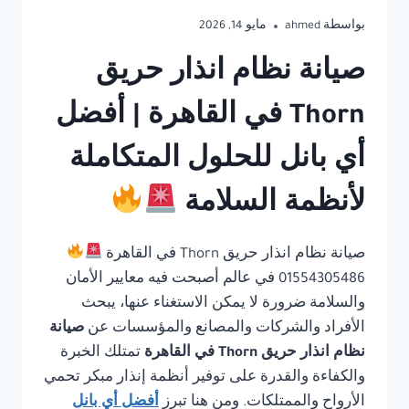
بواسطة
ahmed
مايو 14, 2026
صيانة نظام انذار حريق
Thorn في القاهرة | أفضل
أي بانل للحلول المتكاملة
لأنظمة السلامة
صيانة نظام انذار حريق Thorn في القاهرة
01554305486 في عالم أصبحت فيه معايير الأمان
والسلامة ضرورة لا يمكن الاستغناء عنها، يبحث
الأفراد والشركات والمصانع والمؤسسات عن
صيانة
نظام انذار حريق Thorn في القاهرة
تمتلك الخبرة
والكفاءة والقدرة على توفير أنظمة إنذار مبكر تحمي
الأرواح والممتلكات. ومن هنا تبرز
أفضل أي بانل