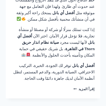
خط الدفاع الأول الذي قد ينقذ الأرواح والممتلكات
عند حدوث أي طارئ. ولهذا فإن التعامل مع جهة
موثوقة مثل
أفضل أي بانل
يمنحك راحة أكبر وثقة
في أن منشأتك محمية بأفضل شكل ممكن.
إذا كنت تمتلك منزلًا أو شركة أو مصنعًا أو منشأة
تجارية، فلا تؤجل قرار الأمان. اختر الآن
أفضل أي
بانل
لأنها ليست مجرد
صيانة نظام انذار حريق
Thorn في القاهرة
، بل شريك حقيقي في حماية
المكان وتأمينه بأحدث الحلول والأنظمة.
أفضل أي بانل
توفر لك الجودة، الخبرة، التركيب
الاحترافي، الصيانة الدورية، والدعم المستمر، لتظل
أنظمة الأمان لديك جاهزة دائمًا وقت الحاجة.
صيانة
إقرأ المزيد
نظام
انذار
حريق