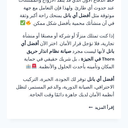
خط الدفاع الأول الذي قد ينقذ الأرواح والممتلكات
عند حدوث أي طارئ. ولهذا فإن التعامل مع جهة
موثوقة مثل
أفضل أي بانل
يمنحك راحة أكبر وثقة
في أن منشأتك محمية بأفضل شكل ممكن.
إذا كنت تمتلك منزلًا أو شركة أو مصنعًا أو منشأة
تجارية، فلا تؤجل قرار الأمان. اختر الآن
أفضل أي
بانل
لأنها ليست مجرد
صيانة نظام انذار حريق
Thorn في الجيزة
، بل شريك حقيقي في حماية
المكان وتأمينه بأحدث الحلول والأنظمة.
أفضل أي بانل
توفر لك الجودة، الخبرة، التركيب
الاحترافي، الصيانة الدورية، والدعم المستمر، لتظل
أنظمة الأمان لديك جاهزة دائمًا وقت الحاجة.
صيانة
إقرأ المزيد
نظام
انذار
حريق