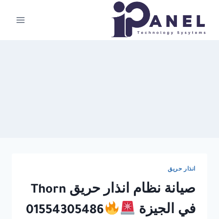
لتجاوز
لى
لمحتوى
انذار حريق
صيانة نظام انذار حريق Thorn
في الجيزة
01554305486