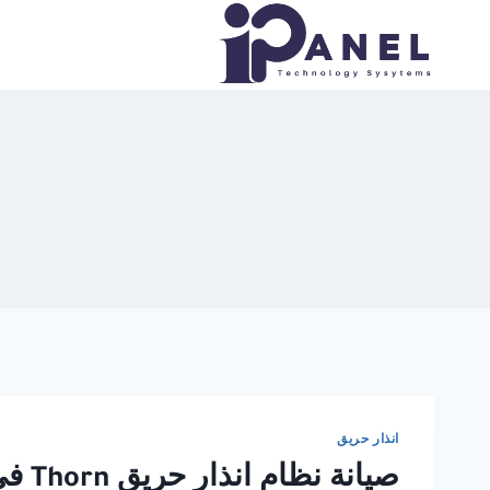
لتجاوز
لى
لمحتوى
انذار حريق
صيانة نظام انذار حريق Thorn في الاسكندرية