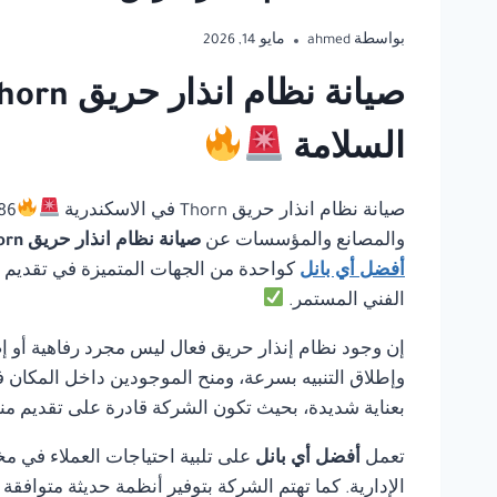
بواسطة
ahmed
مايو 14, 2026
السلامة
صيانة نظام انذار حريق Thorn في الاسكندرية
والمصانع والمؤسسات عن
صيانة نظام انذار حريق Thorn في الاسكندرية
أفضل أي بانل
كواحدة من الجهات المتميزة في تقديم حلو
الفني المستمر.
إن وجود نظام إنذار حريق فعال ليس مجرد رفاهية أو إ
وإطلاق التنبيه بسرعة، ومنح الموجودين داخل المكان ف
بعناية شديدة، بحيث تكون الشركة قادرة على تقديم منت
تعمل
أفضل أي بانل
على تلبية احتياجات العملاء في مخ
الإدارية. كما تهتم الشركة بتوفير أنظمة حديثة متوافق