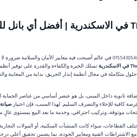
صيانة نظام انذار حريق Thorn في الاسكندرية | أفض
01554305486 في عالم أصبحت فيه معايير الأمان والسلامة ضرور
تمتلك الخبرة والكفاءة والقدرة على توفير أنظمة
ل متكاملة في مجال أنظمة إنذار الحريق، بداية من المعاينة والتصم
ضافة ثانوية داخل المبنى، بل هو عنصر أساسي من عناصر الحماية ا
رصة كافية للإخلاء والتصرف السليم. لهذا السبب، فإن اختيار
صيانة نظام
جات موثوقة، وتركيب احترافي، وخدمة ما بعد البيع بمستوى عالٍ م
تلف القطاعات، سواء كانت المنشآت السكنية، أو المولات التجارية، 
ة مع الاشتراطات الفنية ومعايير الجودة، بما يضمن تحقيق أعلى درجا