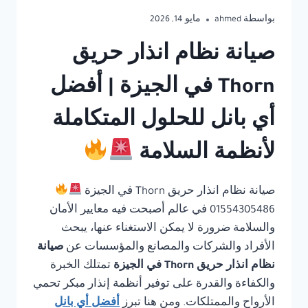
بواسطة
ahmed
مايو 14, 2026
صيانة نظام انذار حريق
Thorn في الجيزة | أفضل
أي بانل للحلول المتكاملة
لأنظمة السلامة
صيانة نظام انذار حريق Thorn في الجيزة
01554305486 في عالم أصبحت فيه معايير الأمان
والسلامة ضرورة لا يمكن الاستغناء عنها، يبحث
الأفراد والشركات والمصانع والمؤسسات عن
صيانة
نظام انذار حريق Thorn في الجيزة
تمتلك الخبرة
والكفاءة والقدرة على توفير أنظمة إنذار مبكر تحمي
الأرواح والممتلكات. ومن هنا تبرز
أفضل أي بانل