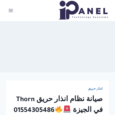
لتجاوز
لى
لمحتوى
انذار حريق
صيانة نظام انذار حريق Thorn
في الجيزة
01554305486