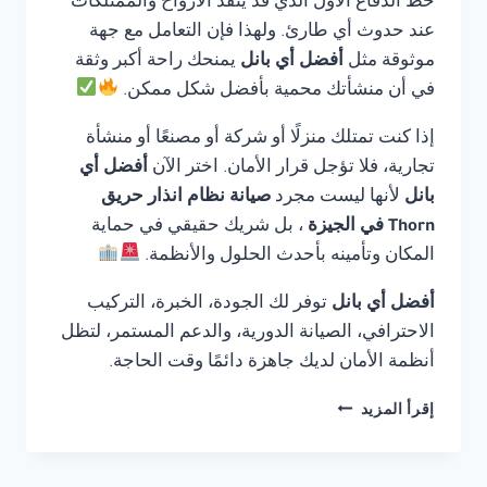
خط الدفاع الأول الذي قد ينقذ الأرواح والممتلكات
عند حدوث أي طارئ. ولهذا فإن التعامل مع جهة
موثوقة مثل
أفضل أي بانل
يمنحك راحة أكبر وثقة
في أن منشأتك محمية بأفضل شكل ممكن.
إذا كنت تمتلك منزلًا أو شركة أو مصنعًا أو منشأة
تجارية، فلا تؤجل قرار الأمان. اختر الآن
أفضل أي
بانل
لأنها ليست مجرد
صيانة نظام انذار حريق
Thorn في الجيزة
، بل شريك حقيقي في حماية
المكان وتأمينه بأحدث الحلول والأنظمة.
أفضل أي بانل
توفر لك الجودة، الخبرة، التركيب
الاحترافي، الصيانة الدورية، والدعم المستمر، لتظل
أنظمة الأمان لديك جاهزة دائمًا وقت الحاجة.
صيانة
إقرأ المزيد
نظام
انذار
حريق