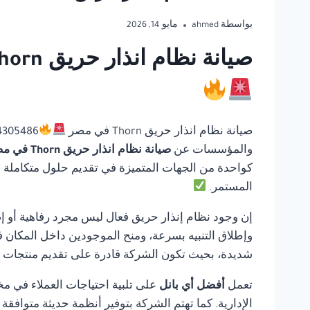
بواسطة
ahmed
مايو 14, 2026
صيانة نظام انذار حريق Thorn في مصر | أفضل أي بانل للحلول المتكاملة لأنظمة السلامة
صيانة نظام انذار حريق Thorn في مصر
والمؤسسات عن
صيانة نظام انذار حريق Thorn في مصر
كواحدة من الجهات المتميزة في تقديم حلول متكاملة في 
المستمر.
إن وجود نظام إنذار حريق فعال ليس مجرد رفاهية أو إ
وإطلاق التنبيه بسرعة، ومنح الموجودين داخل المكان ف
شديدة، بحيث تكون الشركة قادرة على تقديم منتجات مو
تعمل
أفضل أي بانل
على تلبية احتياجات العملاء في مخ
الإدارية. كما تهتم الشركة بتوفير أنظمة حديثة متوافق