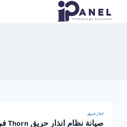
لتجاوز
لى
لمحتوى
انذار حريق
صيانة نظام انذار حريق Thorn في مصر