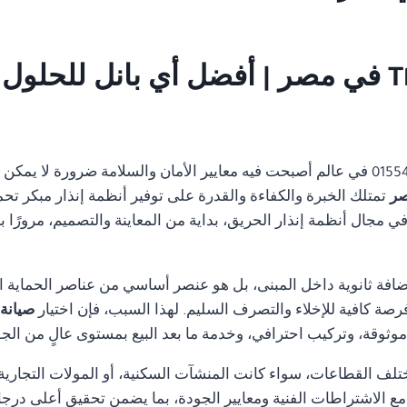
01554305486 في عالم أصبحت فيه معايير الأمان والسلامة ضرورة لا ي
تمتلك الخبرة والكفاءة والقدرة على توفير أنظمة إنذار مبكر تحم
مجال أنظمة إنذار الحريق، بداية من المعاينة والتصميم، مرورًا با
ضافة ثانوية داخل المبنى، بل هو عنصر أساسي من عناصر الحماية ا
رصة كافية للإخلاء والتصرف السليم. لهذا السبب، فإن اختيار
صيانة نظا
ثوقة، وتركيب احترافي، وخدمة ما بعد البيع بمستوى عالٍ من الجو
تلف القطاعات، سواء كانت المنشآت السكنية، أو المولات التجارية، 
ة مع الاشتراطات الفنية ومعايير الجودة، بما يضمن تحقيق أعلى درجا