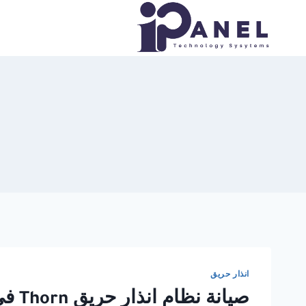
لتجاوز
لى
لمحتوى
انذار حريق
صيانة نظام انذار حريق Thorn في القاهرة