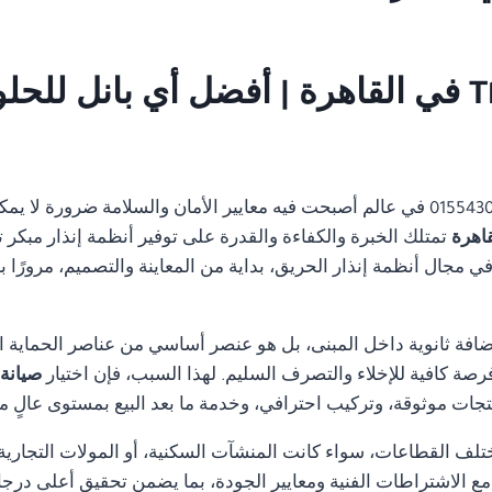
صيانة نظام انذار حريق Thorn في القاهرة | أفضل أي
01554305486 في عالم أصبحت فيه معايير الأمان والسلامة ضرورة ل
تمتلك الخبرة والكفاءة والقدرة على توفير أنظمة إنذار مبكر 
مجال أنظمة إنذار الحريق، بداية من المعاينة والتصميم، مرورًا با
ضافة ثانوية داخل المبنى، بل هو عنصر أساسي من عناصر الحماية ا
رصة كافية للإخلاء والتصرف السليم. لهذا السبب، فإن اختيار
صيانة نظام
جات موثوقة، وتركيب احترافي، وخدمة ما بعد البيع بمستوى عالٍ م
تلف القطاعات، سواء كانت المنشآت السكنية، أو المولات التجارية، 
ة مع الاشتراطات الفنية ومعايير الجودة، بما يضمن تحقيق أعلى درجا