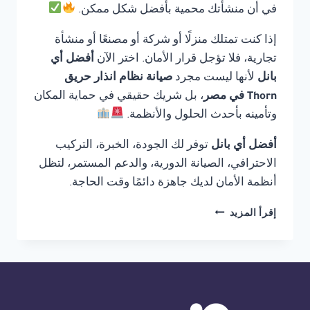
في أن منشأتك محمية بأفضل شكل ممكن.
إذا كنت تمتلك منزلًا أو شركة أو مصنعًا أو منشأة
تجارية، فلا تؤجل قرار الأمان. اختر الآن
أفضل أي
بانل
لأنها ليست مجرد
صيانة نظام انذار حريق
Thorn في مصر
، بل شريك حقيقي في حماية المكان
وتأمينه بأحدث الحلول والأنظمة.
أفضل أي بانل
توفر لك الجودة، الخبرة، التركيب
الاحترافي، الصيانة الدورية، والدعم المستمر، لتظل
أنظمة الأمان لديك جاهزة دائمًا وقت الحاجة.
صيانة
إقرأ المزيد
نظام
انذار
حريق
THORN
في
مصر