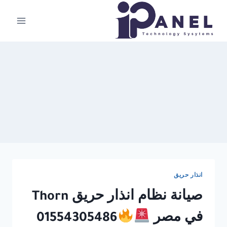
لتجاوز
لى
لمحتوى
انذار حريق
صيانة نظام انذار حريق Thorn
في مصر
01554305486