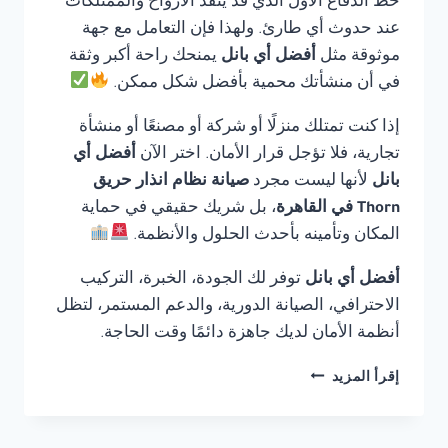
خط الدفاع الأول الذي قد ينقذ الأرواح والممتلكات
عند حدوث أي طارئ. ولهذا فإن التعامل مع جهة
موثوقة مثل
أفضل أي بانل
يمنحك راحة أكبر وثقة
في أن منشأتك محمية بأفضل شكل ممكن.
إذا كنت تمتلك منزلًا أو شركة أو مصنعًا أو منشأة
تجارية، فلا تؤجل قرار الأمان. اختر الآن
أفضل أي
بانل
لأنها ليست مجرد
صيانة نظام انذار حريق
Thorn في القاهرة
، بل شريك حقيقي في حماية
المكان وتأمينه بأحدث الحلول والأنظمة.
أفضل أي بانل
توفر لك الجودة، الخبرة، التركيب
الاحترافي، الصيانة الدورية، والدعم المستمر، لتظل
أنظمة الأمان لديك جاهزة دائمًا وقت الحاجة.
صيانة
إقرأ المزيد
نظام
انذار
حريق