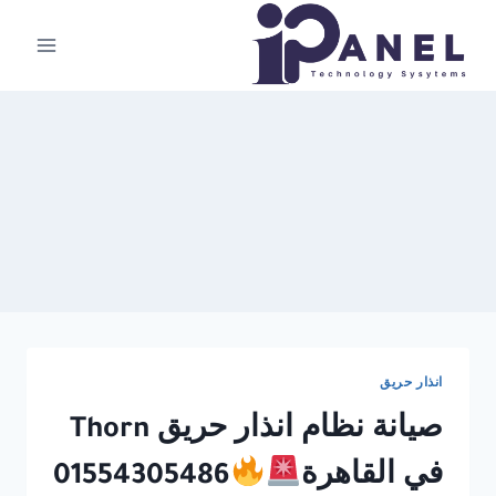
لتجاوز
لى
لمحتوى
انذار حريق
صيانة نظام انذار حريق Thorn
في القاهرة
01554305486