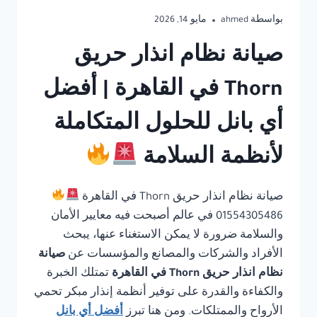
بواسطة
ahmed
مايو 14, 2026
صيانة نظام انذار حريق
Thorn في القاهرة | أفضل
أي بانل للحلول المتكاملة
لأنظمة السلامة
صيانة نظام انذار حريق Thorn في القاهرة
01554305486 في عالم أصبحت فيه معايير الأمان
والسلامة ضرورة لا يمكن الاستغناء عنها، يبحث
الأفراد والشركات والمصانع والمؤسسات عن
صيانة
نظام انذار حريق Thorn في القاهرة
تمتلك الخبرة
والكفاءة والقدرة على توفير أنظمة إنذار مبكر تحمي
الأرواح والممتلكات. ومن هنا تبرز
أفضل أي بانل