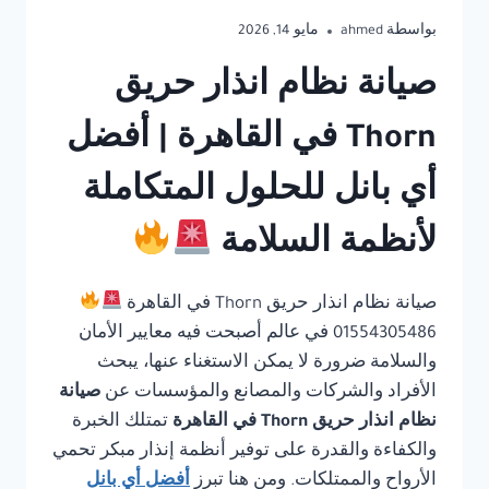
بواسطة
ahmed
مايو 14, 2026
صيانة نظام انذار حريق
Thorn في القاهرة | أفضل
أي بانل للحلول المتكاملة
لأنظمة السلامة
صيانة نظام انذار حريق Thorn في القاهرة
01554305486 في عالم أصبحت فيه معايير الأمان
والسلامة ضرورة لا يمكن الاستغناء عنها، يبحث
الأفراد والشركات والمصانع والمؤسسات عن
صيانة
نظام انذار حريق Thorn في القاهرة
تمتلك الخبرة
والكفاءة والقدرة على توفير أنظمة إنذار مبكر تحمي
الأرواح والممتلكات. ومن هنا تبرز
أفضل أي بانل