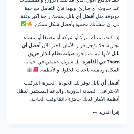
خط الدفاع الأول الذي قد ينقذ الأرواح والممتلكات
عند حدوث أي طارئ. ولهذا فإن التعامل مع جهة
موثوقة مثل
أفضل أي بانل
يمنحك راحة أكبر وثقة
في أن منشأتك محمية بأفضل شكل ممكن.
إذا كنت تمتلك منزلًا أو شركة أو مصنعًا أو منشأة
تجارية، فلا تؤجل قرار الأمان. اختر الآن
أفضل أي
بانل
لأنها ليست مجرد
صيانة نظام انذار حريق
Thorn في القاهرة
، بل شريك حقيقي في حماية
المكان وتأمينه بأحدث الحلول والأنظمة.
أفضل أي بانل
توفر لك الجودة، الخبرة، التركيب
الاحترافي، الصيانة الدورية، والدعم المستمر، لتظل
أنظمة الأمان لديك جاهزة دائمًا وقت الحاجة.
صيانة
إقرأ المزيد
نظام
انذار
حريق