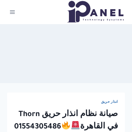
لتجاوز
لى
لمحتوى
انذار حريق
صيانة نظام انذار حريق Thorn
في القاهرة
01554305486