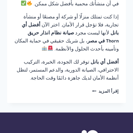
في أن منشأتك محمية بأفضل شكل ممكن.
إذا كنت تمتلك منزلًا أو شركة أو مصنعًا أو منشأة
تجارية، فلا تؤجل قرار الأمان. اختر الآن
أفضل أي
بانل
لأنها ليست مجرد
صيانة نظام انذار حريق
Thorn في مصر
، بل شريك حقيقي في حماية المكان
وتأمينه بأحدث الحلول والأنظمة.
أفضل أي بانل
توفر لك الجودة، الخبرة، التركيب
الاحترافي، الصيانة الدورية، والدعم المستمر، لتظل
أنظمة الأمان لديك جاهزة دائمًا وقت الحاجة.
صيانة
إقرأ المزيد
نظام
انذار
حريق
THORN
في
مصر