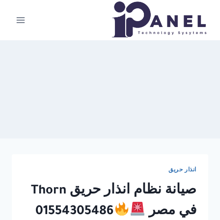
لتجاوز
لى
لمحتوى
انذار حريق
صيانة نظام انذار حريق Thorn
في مصر
01554305486